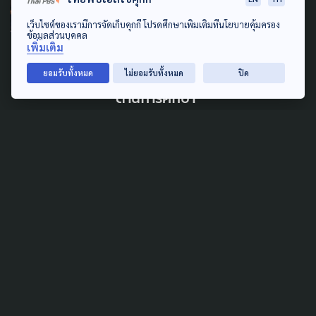
“ครู กทม. ปล่อยแสง” หนุน
เว็บไซต์ของเรามีการจัดเก็บคุกกี้ โปรดศึกษาเพิ่มเติมที่นโยบายคุ้มครอง
สร้างพื้นที่ให้ครูเติบโต จุด
ข้อมูลส่วนบุคคล
เพิ่มเติม
ประกายการเรียนรู้ สู่ เด็ก คาด
หวัง กทม.ต้นแบบกระจายอำนาจ
ยอมรับทั้งหมด
ไม่ยอมรับทั้งหมด
ปิด
ด้านการศึกษา
19 กรกฎาคม 2026
CORRUPTION
'โกงสอบท้องถิ่น' ทำลายศักดิ์ศรี
ระบบราชการ ACT จี้ หาคนผิด
มาลงโทษ ปิดช่องโหว่ซ้ำรอยโกง
1 กรกฎาคม 2026
CORRUPTION
LOCAL
POLITICS