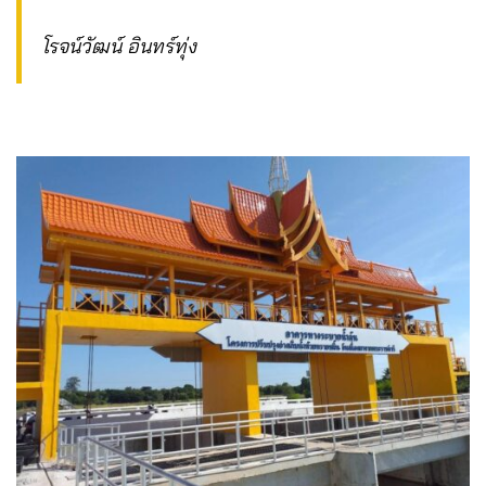
โรจน์วัฒน์ อินทร์ทุ่ง