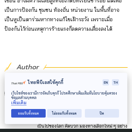
เขื่อน อาจมีความเสี่ยสูงที่จะเกิดบทเรียนซ้ำรอย แต่เพื่อ
เป็นการป้องกัน ชุมชน ท้องถิ่น หน่วยงาน ในพื้นที่อาจ
เป็นหูเป็นตาร่วมหากทางแก้ไขเฝ้าระวัง เพราะเมื่อ
ป้องกันไว้ก่อนเหตุการร้ายแรงก็ลดความเสี่ยงลงได้
Author
AUTHOR
ไทยพีบีเอสใช้คุกกี้
EN
TH
นิตยา กีรติเสริมสิน
เว็บไซต์ของเรามีการจัดเก็บคุกกี้ โปรดศึกษาเพิ่มเติมที่นโยบายคุ้มครอง
ข้อมูลส่วนบุคคล
สนใจวงการบันเทิงตั้งแต่เด็ก รักการพูด แต่ชีวิต
เพิ่มเติม
พลิกผันก้าวสู่นักสื่อสารมวลชน รักงานการ
ยอมรับทั้งหมด
ไม่ยอมรับทั้งหมด
ปิด
เปลี่ยนแปลงสภาพภูมิอากาศ ดิน น้ำ และความ
เป็นไปของโลก คิดบวก มองทางเลือกใหม่ ๆ อย่าง