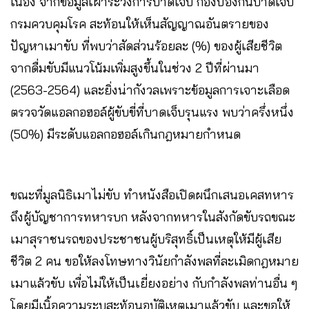
เนื่อง จากข้อมูลเฝ้าระวังการบาดเจ็บ กองป้องกันบาดเจ็บ
กรมควบคุมโรค สะท้อนให้เห็นสัญญาณอันตรายของ
ปัญหาเมาขับ ที่พบว่าสัดส่วนร้อยละ (%) ของผู้เสียชีวิต
จากดื่มขับมีแนวโน้มเพิ่มสูงขึ้นในช่วง 2 ปีที่ผ่านมา
(2563-2564) และยิ่งน่ากังวลเพราะข้อมูลการเจาะเลือด
ตรวจวัดแอลกอฮอล์ผู้ขับขี่ที่บาดเจ็บรุนแรง พบว่าครึ่งหนึ่ง
(50%) มีระดับแอลกอฮอล์เกินกฎหมายกำหนด
ขณะที่มูลนิธิเมาไม่ขับ ทำหนังสือเปิดผนึกเสนอเคสทหาร
ถึงผู้บัญชาการทหารบก หลังจากทหารในสังกัดขับรถขณะ
เมาสุราชนรถของประชาชนผู้บริสุทธิ์เป็นเหตุให้มีผู้เสีย
ชีวิต 2 คน ขอให้ลงโทษทางวินัยกำลังพลที่ละเมิดกฎหมาย
เมาแล้วขับ เพื่อไม่ให้เป็นเยี่ยงอย่าง กับกำลังพลท่านอื่น ๆ
โดยมีเนิ้อความระบุสะท้อนอุบัติเหตุเมาแล้วขับ และขอให้