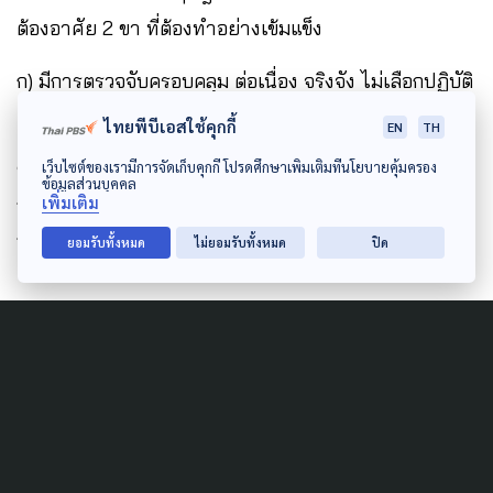
ต้องอาศัย 2 ขา ที่ต้องทำอย่างเข้มแข็ง
ก) มีการตรวจจับครอบคลุม ต่อเนื่อง จริงจัง ไม่เลือกปฏิบัติ
เข้ม หรือถ้าชนคนเจ็บตาย ก็ตรวจ alc ทุกราย ไม่รอด
ไทยพีบีเอสใช้คุกกี้
EN
TH
ข) มีบทลงโทษหนัก เพื่อสร้างความเกรงกลัว ทั้งโทษทาง
เว็บไซต์ของเรามีการจัดเก็บคุกกี้ โปรดศึกษาเพิ่มเติมที่นโยบายคุ้มครอง
ข้อมูลส่วนบุคคล
กฎหมาย , ผิดซ้ำจับคุก และมีโทษจาก “ต้นสังกัด” หรือ
เพิ่มเติม
กระแสสังคมกดดัน
ยอมรับทั้งหมด
ไม่ยอมรับทั้งหมด
ปิด