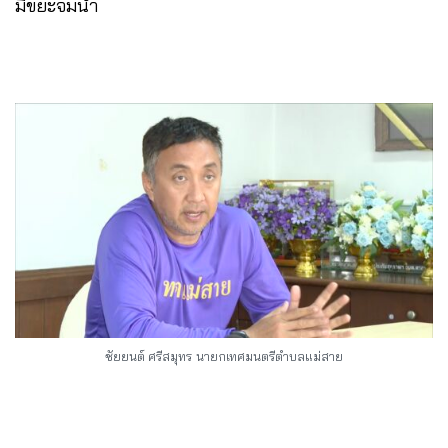
มีขยะจมน้ำ
ชัยยนต์ ศรีสมุทร
นายกเทศมนตรีตำบลแม่สาย