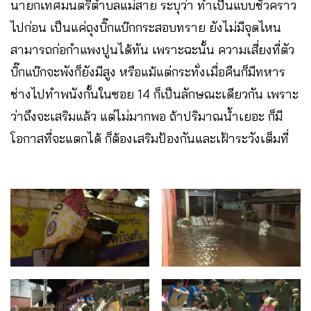
นายกเทศมนตรีตำบลแม่สาย ระบุว่า ทำเป็นแบบชั่วคราว
ไปก่อน เป็นแค่ถุงบิ๊กแบ๊กกระสอบทราย ยังไม่มีจุดไหน
สามารถก่อกำแพงปูนได้ทัน เพราะฉะนั้น ความเสี่ยงที่ตัว
บิ๊กแบ๊กจะพังก็ยังมีสูง หรือแม้แต่กระทั่งเมื่อคืนก็มีทหาร
ช่างไปทำพนังกั้นในซอย 14 ก็เป็นลักษณะเดียวกัน เพราะ
ว่าถึงจะเสริมแล้ว แต่ไม่มากพอ ถ้าปริมาณน้ำเยอะ ก็มี
โอกาสที่จะแตกได้ ก็ต้องเสริมป้องกันและเฝ้าระวังเต็มที่