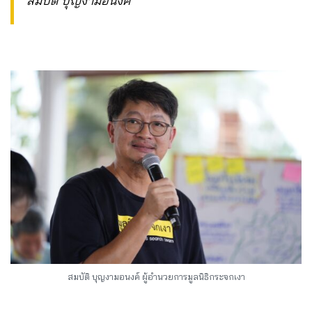
สมบัติ บุญงามอนงค์
สมบัติ บุญงามอนงค์ ผู้อำนวยการมูลนิธิกระจกเงา