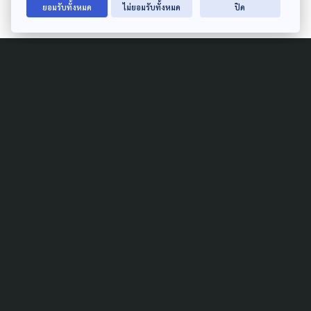
ยอมรับทั้งหมด
ไม่ยอมรับทั้งหมด
ปิด
Related News
DISASTER
GLOBAL
GISTDA เริ่มสร้าง “ธีออส 3”
ดาวเทียมฝีมือคนไทย ยิงขึ้น
อวกาศปี 72 เพิ่มความถี่ติดตาม
ภัยพิบัติ
26 กรกฎาคม 2026
DISASTER
'อนุทิน' เข้าทำเนียบวันหยุด