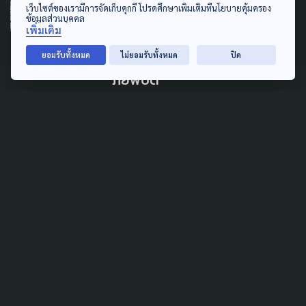
เว็บไซต์ของเรามีการจัดเก็บคุกกี้ โปรดศึกษาเพิ่มเติมที่นโยบายคุ้มครอง
ข้อมูลส่วนบุคคล
GISTDA เริ่มสร้าง “ธีออส 3”
เพิ่มเติม
ดาวเทียมฝีมือคนไทย ยิงขึ้น
ยอมรับทั้งหมด
ไม่ยอมรับทั้งหมด
ปิด
อวกาศปี 72 เพิ่มความถี่ติดตาม
ภัยพิบัติ
26 กรกฎาคม 2026
DISASTER
'อนุทิน' เข้าทำเนียบวันหยุด
ติดตามรับมือน้ำท่วมหลังกลับ
จากหาดใหญ่
11 กรกฎาคม 2026
CLIMATE CHANGE
อุตุฯ เผย “พายุไมสัก” อ่อน