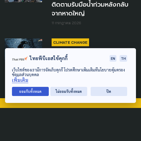
ติดตามรับมือน้ำท่วมหลังกลับ
จากหาดใหญ่
11 กรกฎาคม 2026
CLIMATE CHANGE
อุตุฯ เผย “พายุไมสัก” อ่อน
ไทยพีบีเอสใช้คุกกี้
EN
TH
กำลังลง ไทยยังเสี่ยงฝนหนัก
เว็บไซต์ของเรามีการจัดเก็บคุกกี้ โปรดศึกษาเพิ่มเติมที่นโยบายคุ้มครอง
5-6 ก.ค.
ข้อมูลส่วนบุคคล
เพิ่มเติม
5 กรกฎาคม 2026
ยอมรับทั้งหมด
ไม่ยอมรับทั้งหมด
ปิด
TAG
ACTIVE DATA LAB
ENVIRONMENT