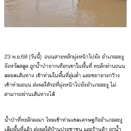
23 พ.ย.68 (วันนี้) ถนนสายหลักมุ่งหน้าไปยัง อำเภอละงู
จังหวัดสตูล ถูกน้ำป่าจากเทือกเขาในพื้นที่ ทะลักผ่านถนน
ตลอดเส้นทาง เข้าท่วมในพื้นที่ลุ่มต่ำ และขยายวงกว้าง
เข้าท่วมถนน ส่งผลให้รถที่มุ่งหน้าไปยังอำเภอละงู ไม่
สามารถผ่านเส้นทางได้
น้ำป่าที่ทะลักลงมา ไหลเข้าท่วมเขตเศรษฐกิจอำเภอละงู
เต็มพื้นที่แล้ว ส่งผลให้บ้านประชาชน และร้านค้า ถูกน้ำ