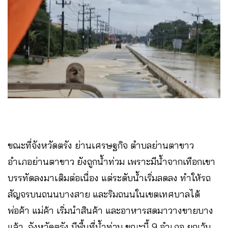
ขณะที่จังหวัดตรัง ย่านเศรษฐกิจ ตำบลย่านตาขาว
อำเภอย่านตาขาว ยังถูกน้ำท่วม เพราะมีน้ำจากเทือกเขา
บรรทัดลงมาเติมต่อเนื่อง แต่ระดับน้ำเริ่มลดลง ทำให้รถ
สัญจรบนถนนบางสาย และริมถนนในเขตเทศบาลได้
พ่อค้า แม่ค้า เริ่มนำสินค้า และอาหารสดมาวางขายบาง
แล้ว จังหวัดตรัง มีพื้นที่น้ำท่วม ขณะนี้ 9 อำเภอ ยกเว้น