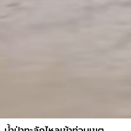
น้ำป่าทะลักไหลเข้าท่วมเขต