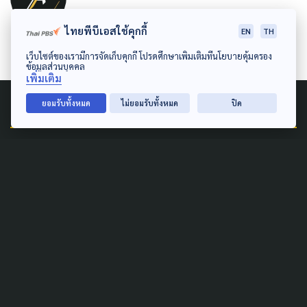
กองบรรณาธิการ The Active
ไทยพีบีเอสใช้คุกกี้
EN
TH
เว็บไซต์ของเรามีการจัดเก็บคุกกี้ โปรดศึกษาเพิ่มเติมที่นโยบายคุ้มครอง
ข้อมูลส่วนบุคคล
เพิ่มเติม
Related News
ยอมรับทั้งหมด
ไม่ยอมรับทั้งหมด
ปิด
SAFETY
สื่อสารกับลูก หลังเหตุการณ์ยิง
ในโรงเรียน พ่อ-แม่ พูดอย่างไร
? ให้ตรงไปตรงมา-ลูกรู้สึก
ปลอดภัย
7 สิงหาคม 2026
DISASTER
GLOBAL