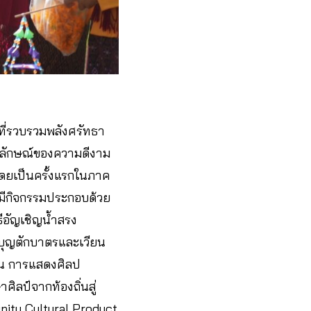
่ที่รวบรวมพลังศรัทธา
สัญลักษณ์ของความดีงาม
โดยเป็นครั้งแรกในภาค
ะมีกิจกรรมประกอบด้วย
ีอัญเชิญน้ำสรง
บุญตักบาตรและเวียน
ขน การแสดงศิลป
ลป์จากท้องถิ่นสู่
ity Cultural Product