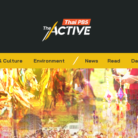
& Culture
Environment
News
Read
Da