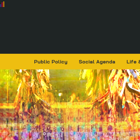
Public Policy
Social Agenda
Life 