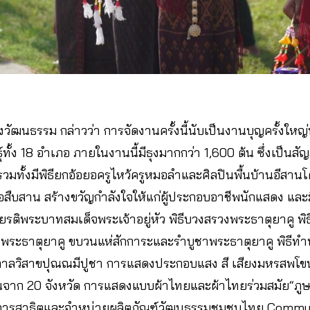
วัฒนธรรม กล่าวว่า การจัดงานครั้งนี้นับเป็นงานบุญครั้งใหญ
์ทั้ง 18 อำเภอ ภายในงานนี้มีธุงมากกว่า 1,600 ต้น ซึ่งเป็น
วมทั้งมีพิธียกอ้อยอครูไหว้ครูหมอลำและศิลปินพื้นบ้านอีสาน
่อสืบสาน สร้างขวัญกำลังใจให้แก่ผู้ประกอบอาชีพนักแสดง แล
รติพระบาทสมเด็จพระเจ้าอยู่หัว พิธีบวงสรวงพระธาตุยาคู พิธ
พระธาตุยาคู ขบวนแห่สักการะและรำบูชาพระธาตุยาคู พิธีทำ
ศกาลวิสาขปุณณมีปูชา การแสดงประกอบแสง สี เสียงมหรสพโ
จาก 20 จังหวัด การแสดงแบบผ้าไทยและผ้าไทยร่วมสมัย“ภูษาศิ
การสาธิตและจำหน่ายผลิตภัณฑ์วัฒนธรรมชุมชนไทย Commun