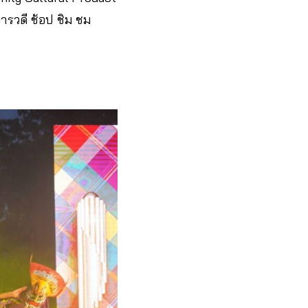
รวดี ช้อป ชิม ชม