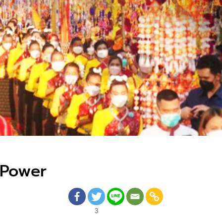
t Power
3