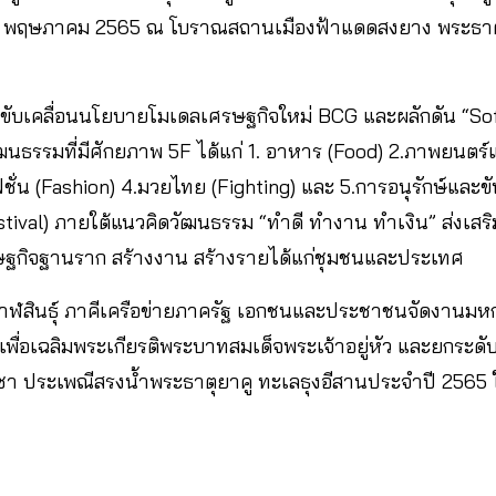
 – 17 พฤษภาคม 2565 ณ โบราณสถานเมืองฟ้าแดดสงยาง พระธา
 ได้ขับเคลื่อนนโยบายโมเดลเศรษฐกิจใหม่ BCG และผลักดัน “S
รรมที่มีศักยภาพ 5F ได้แก่ 1. อาหาร (Food) 2.ภาพยนตร์และ
น (Fashion) 4.มวยไทย (Fighting) และ 5.การอนุรักษ์และขั
estival) ภายใต้แนวคิดวัฒนธรรม “ทำดี ทำงาน ทำเงิน” ส่งเส
ฐกิจฐานราก สร้างงาน สร้างรายได้แก่ชุมชนและประเทศ
ดกาฬสินธุ์ ภาคีเครือข่ายภาครัฐ เอกชนและประชาชนจัดงานม
ขึ้น เพื่อเฉลิมพระเกียรติพระบาทสมเด็จพระเจ้าอยู่หัว และยกระด
 ประเพณีสรงน้ำพระธาตุยาคู ทะเลธุงอีสานประจำปี 2565 ให้เป