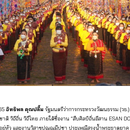
565
อิทธิพล คุณปลื้ม
รัฐมนตรีว่าการกระทรวงวัฒนธรรม (วธ.
ิ วิถีถิ่น วิถีไทย ภายใต้ชื่องาน “สืบศิลป์ถิ่นอีสาน ESAN D
ยู่หัว และงานวิสาขปุณณมีปูชา ประเพณีสรงน้ำพระธาตุยาคู 