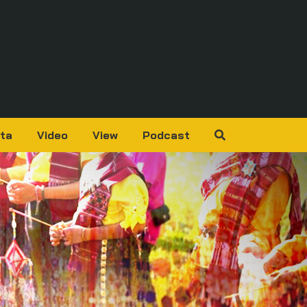
ta
Video
View
Podcast