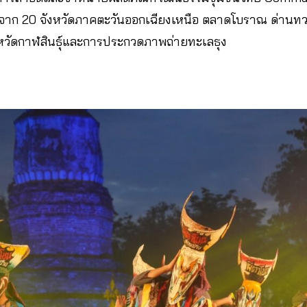
จาก 20 จังหวัดภาคตะวันออกเฉียงเหนือ ตลาดโบราณ ด่านทวา
หวัดกาฬสินธุ์และการประกวดภาพถ่ายทะเลธุง