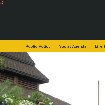
Public Policy
Social Agenda
Life 