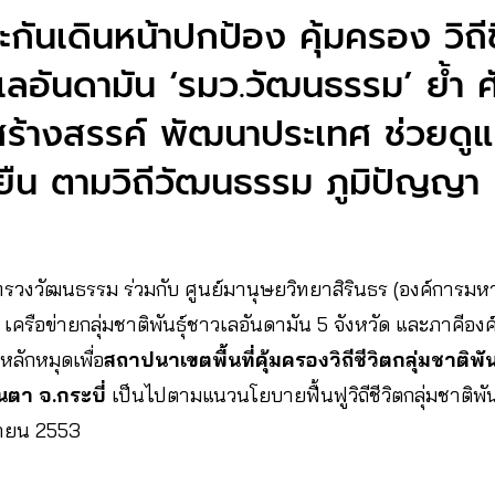
กันเดินหน้าปกป้อง คุ้มครอง วิถีช
าวเลอันดามัน ‘รมว.วัฒนธรรม’ ย้ำ
สร้างสรรค์ พัฒนาประเทศ ช่วยดู
่งยืน ตามวิถีวัฒนธรรม ภูมิปัญญา
ระทรวงวัฒนธรรม ร่วมกับ ศูนย์มานุษยวิทยาสิรินธร (องค์การม
 เครือข่ายกลุ่มชาติพันธุ์ชาวเลอันดามัน 5 จังหวัด และภาคีองค
ดหลักหมุดเพื่อ
สถาปนาเขตพื้นที่คุ้มครองวิถีชีวิตกลุ่มชาติพ
นตา จ.กระบี่
เป็นไปตามแนวนโยบายฟื้นฟูวิถีชีวิตกลุ่มชาติพ
ุนายน 2553