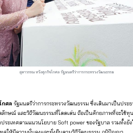
สุดาวรรณ หวังศุภกิจโกศล
รัฐมนตรีว่าการกระทรวงวัฒนธรรม
จโกศล
รัฐมนตรีว่าการกระทรวงวัฒนธรรม ซึ่งเดินมาเป็นประ
อัตลักษณ์ และวิถีวัฒนธรรมที่โดดเด่น ถือเป็นศักยภาพที่จะใช้
าประเทศตามแนวนโยบาย Soft power ของรัฐบาล รวมทั้งยังใช
ศให้มีความมั่นคงและยั่งยืนตามวิถีวัฒนธรรม ภูมิปัญญา