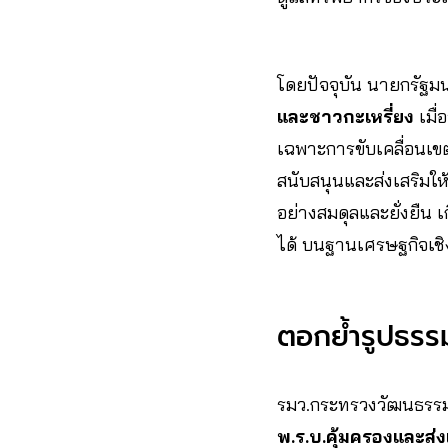
โดยปัจจุบัน นายกรัฐมนต
และชาวกะเหรี่ยง
เมื่
เฉพาะการขับเคลื่อนเขตพื้
สนับสนุนและส่งเสริมให
อย่างสมดุลและยั่งยืน เ
ได้ บนฐานเศรษฐกิจเช
ตอกย้ำรูปธรรม
รมว.กระทรวงวัฒนธรรม บ
พ.ร.บ.คุ้มครองและส่งเส