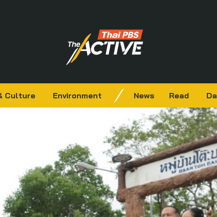
& Culture
Environment
News
Read
Da