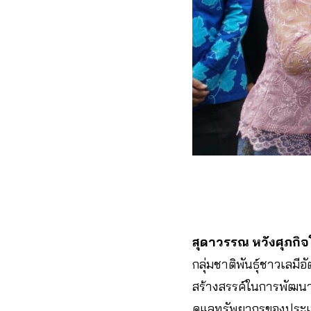
สุดาวรรณ หวังศุภกิ
กลุ่มชาติพันธุ์ชาวเลมี
สร้างสรรค์ในการพัฒน
ดูแลทรัพยากรของประเท