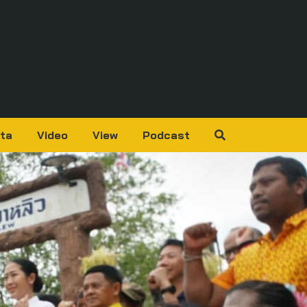
ta
Video
View
Podcast