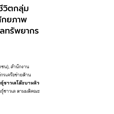
ีวิตกลุ่ม
 ศักยภาพ
แลทรัพยากร
หาชน), สำนักงาน
์กรเครือข่ายด้าน
ันธุ์ชาวเลโต๊ะบาหลิว
ันธุ์ชาวเล ตามมติคณะ