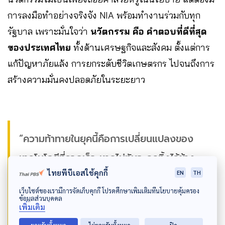
การลงมือทำอย่างจริงจัง NIA พร้อมทำงานร่วมกับทุก
รัฐบาล เพราะมั่นใจว่า
นวัตกรรม คือ คำตอบที่ดีที่สุด
ของประเทศไทย
ทั้งด้านเศรษฐกิจและสังคม ตั้งแต่การ
แก้ปัญหาภัยแล้ง การยกระดับชีวิตเกษตรกร ไปจนถึงการ
สร้างความมั่นคงปลอดภัยในระยะยาว
“ความท้าทายในยุคนี้คือการเปลี่ยนแปลงของ
เทคโนโลยีที่รวดเร็ว หากไม่ทันจะถูกทิ้งไว้ข้าง
ไทยพีบีเอสใช้คุกกี้
EN
TH
หลังในห่วงโซ่อุปทานโลก ดังนั้นไทยต้องสร้าง
เว็บไซต์ของเรามีการจัดเก็บคุกกี้ โปรดศึกษาเพิ่มเติมที่นโยบายคุ้มครอง
คนที่พร้อมรับการเปลี่ยนแปลง ตั้งแต่ระบบการ
ข้อมูลส่วนบุคคล
เพิ่มเติม
ศึกษาขั้นพื้นฐานที่สอนให้คิดอย่างสร้างสรรค์