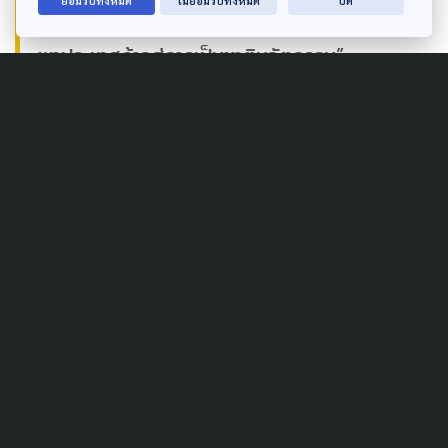
ยอมรับทั้งหมด
ไม่ยอมรับทั้งหมด
ปิด
และเท่าทันโลก เพราะเยาวชนคือกำลังสำคัญที่จะ
พาประเทศก้าวสู่การเป็นชาตินวัตกรรม”
กริชผกา บุญเฟื่อง
ผู้ได้รับรางวัลนวัตกรรมแห่งชาติ ปี 2568
Award 2025_รายชื่อผู้ได้รับรางวัลทั้งหมด
ดาวน์โหลด
Author
AUTHOR