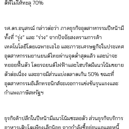
ดีพีไม่ให้ทะลุ 70%
รศ.ดร.อนุสรณ์ กล่าวต่อว่า ภาคธุรกิจอุตสาหกรรมปีหน้ามี
ทั้งที่ “รุ่ง” และ “ร่วง” จากปัจจัยสงครามการค้า
เทคโนโลยีโดยเฉพาะเอไอ และภาวะเศรษฐกิจในประเทศ
อุตสาหกรรมยานยนต์ไทยผ่านจุดต่ำสุดแล้ว และน่าจะ
ทยอยฟื้นตัว โดยรถยนต์ไฟฟ้าและไฮบริดมีแนวโน้มขยาย
ตัวต่อเนื่อง และอาจมีส่วนแบ่งตลาดเกิน 50% ขณะที่
อุตสาหกรรมอิเล็กทรอนิกส์จะเจอการแข่งขันรุนแรงและ
กำแพงภาษีสหรัฐฯ
ธุรกิจค้าปลีกในปีหน้ามีแนวโน้มชะลอตัว ส่วนธุรกิจบริการ
อาหารเติบโตเพียงเล็กน้อย จากกำลังซื้ออ่อนแอและหนี้