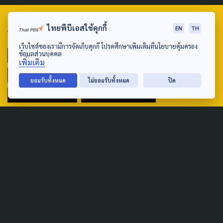
ไทยพีบีเอสใช้คุกกี้
EN
TH
TAG
เว็บไซต์ของเรามีการจัดเก็บคุกกี้ โปรดศึกษาเพิ่มเติมที่นโยบายคุ้มครอง
ข้อมูลส่วนบุคคล
ACTIVE DATA LAB
ENVIRONMENT
เพิ่มเติม
INDIGENOUS
INEQUALITY
LIFE & CULTURE
ยอมรับทั้งหมด
ไม่ยอมรับทั้งหมด
ปิด
POLICY WATCH
POST ELECTION
PUBLIC POLICY
SOCIAL AGENDA
THAIPROTESTS
THE LISTENING
ชายแดนใต้
มหานครภูมิภาค
SEARCH