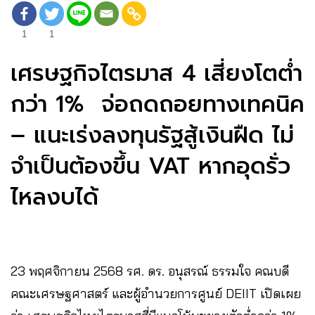
1
1
เศรษฐกิจไตรมาส 4 เสี่ยงโตต่ำ
กว่า 1% จ่อถดถอยทางเทคนิค
– แนะเร่งลงทุนรัฐสู้เงินฝืด ไม่
จำเป็นต้องขึ้น VAT หากอุดรั่ว
ไหลงบได้
23 พฤศจิกายน 2568 รศ. ดร. อนุสรณ์ ธรรมใจ คณบดี
คณะเศรษฐศาสตร์ และผู้อำนวยการศูนย์ DEIIT เปิดเผย