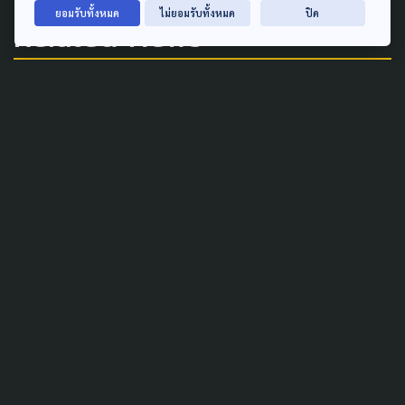
ยอมรับทั้งหมด
ไม่ยอมรับทั้งหมด
ปิด
Related News
PUBLIC HEALTH
ทะลุ 2 หมื่นความเห็น คุมเบิก
จ่ายรักษาพยาบาลข้าราชการ พบ
ใช้สิทธิผิดปกติ
26 กรกฎาคม 2026
POLITICS
CORRUPTION
SOCIAL MOVEMENT
iLaw ยื่นข้อมูลพบ 9 บิ๊กเนมฝั่ง
รัฐบาล-ภูมิใจไทย เอี่ยวฮั้วเลือก
สว.