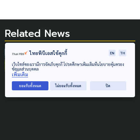
Related News
ไทยพีบีเอสใช้คุกกี้
AGRICULTURE
FOOD SECURITY
EN
TH
เว็บไซต์ของเรามีการจัดเก็บคุกกี้ โปรดศึกษาเพิ่มเติมที่นโยบายคุ้มครอง
พลิกโฉมนาข้าวไทย! ปลูกข้าว
ข้อมูลส่วนบุคคล
เพิ่มเติม
แบบ SRP ลดก๊าซเรือนกระจกได้
70% พิสูจน์แล้ว "ขอนแก่น
ยอมรับทั้งหมด
ไม่ยอมรับทั้งหมด
ปิด
โมเดล"ทำได้จริง
11 พฤษภาคม 2026
ECONOMY
FOOD SECURITY
GLOBAL
LOCAL