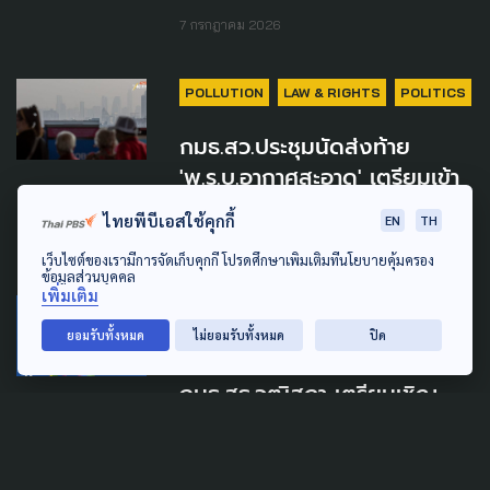
7 กรกฎาคม 2026
POLLUTION
LAW & RIGHTS
POLITICS
กมธ.สว.ประชุมนัดส่งท้าย
'พ.ร.บ.อากาศสะอาด' เตรียมเข้า
วาระ 2-3 วุฒิสภา 6-7 ก.ค.นี้
ไทยพีบีเอสใช้คุกกี้
EN
TH
30 มิถุนายน 2026
เว็บไซต์ของเรามีการจัดเก็บคุกกี้ โปรดศึกษาเพิ่มเติมที่นโยบายคุ้มครอง
ข้อมูลส่วนบุคคล
เพิ่มเติม
GENDER & SEXUALITY
PUBLIC HEALTH
ยอมรับทั้งหมด
ไม่ยอมรับทั้งหมด
ปิด
เคลียร์ปม 'ฮอร์โมนข้ามเพศ'
กมธ.สธ.วุฒิสภา เตรียมเชิญ
สปสช. ให้ข้อมูล 16 มิ.ย.นี้
13 มิถุนายน 2026