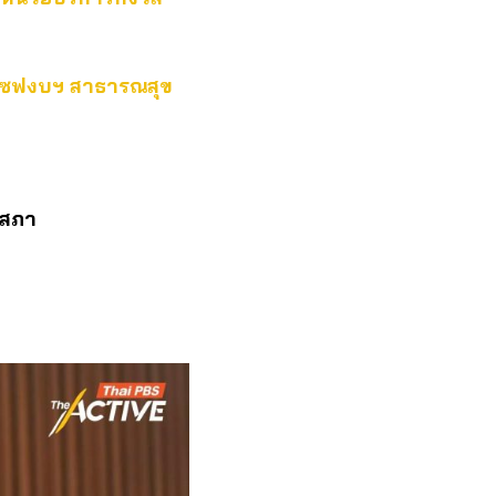
ือ เซฟงบฯ สาธารณสุข
ิสภา