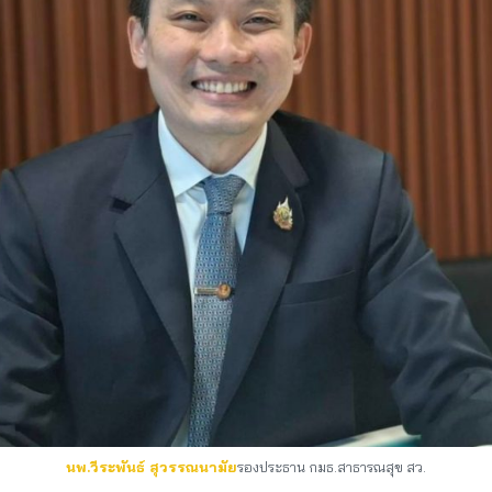
นพ.วีระพันธ์ สุวรรณนามัย
รองประธาน กมธ.สาธารณสุข สว.