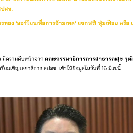
สปสช.
ัตรทอง ‘ฮอร์โมนเพื่อการข้ามเพศ’ แจกฟรี! ฟุ่มเฟือย หร
 69) มีความคืบหน้าจาก
คณะกรรมาธิการการสาธารณสุข วุฒ
เตรียมเชิญเลขาธิการ สปสช. เข้าให้ข้อมูลในวันที่ 16 มิ.ย.นี้