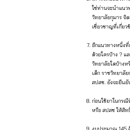
ใช่ท่านจะนำแนวทาง
วิทยาลัยกุมาร จิ
เชี่ยวชาญที่เกี่ยว
อีกแนวทางหนึ่งท
ด้วยใครบ้าง ? แ
วิทยาลัยใดบ้างหร
เด็ก ราชวิทยาลัยก
สปสช. ยังจะยืนยัน
ก่อนใช้ยาในกรณี
หรือ สปสช ให้สิท
งบประมาณ 145 ล้