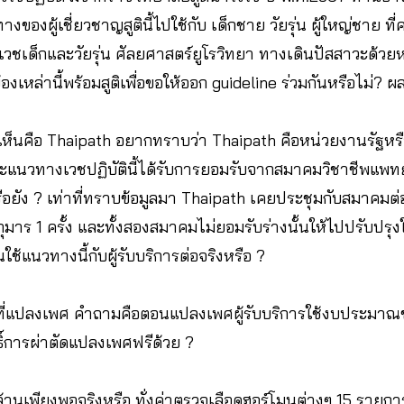
ของผู้เชี่ยวชาญสูตินี้ไปใช้กับ เด็กชาย วัยรุ่น ผู้ใหญ่ชาย ที่
ตเวชเด็กและวัยรุ่น ศัลยศาสตร์ยูโรวิทยา ทางเดินปัสสาวะด้วยห
ข้องเหล่านี้พร้อมสูติเพื่อขอให้ออก guideline ร่วมกันหรือไม่? 
ี่เห็นคือ Thaipath อยากทราบว่า Thaipath คือหน่วยงานรัฐ
ละแนวทางเวชปฏิบัตินี้ได้รับการยอมรับจากสมาคมวิชาชีพแพท
ือยัง ? เท่าที่ทราบข้อมูลมา Thaipath เคยประชุมกับสมาคมต่
ุมาร 1 ครั้ง และทั้งสองสมาคมไม่ยอมรับร่างนั้นให้ไปปรับปรุงให
ใช้แนวทางนี้กับผู้รับบริการต่อจริงหรือ ?
ที่แปลงเพศ คำถามคือตอนแปลงเพศผู้รับบริการใช้งบประมาณข
ธิ์การผ่าตัดแปลงเพศฟรีด้วย ?
านเพียงพอจริงหรือ ทั่งค่าตรวจเลือดฮอร์โมนต่างๆ 15 รายกา