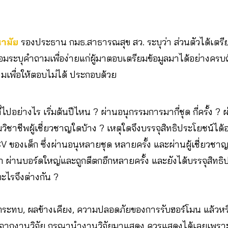
นามัย
รองประธาน กมธ.สาธารณสุข สว. ระบุว่า ส่วนตัวได้เตรีย
อมระบุคำถามเพื่อง่ายแก่ผู้มาตอบเตรียมข้อมูลมาได้อย่างครบถ้
ามเพื่อให้ตอบไม่ได้ ประกอบด้วย
ี่ไปอย่างไร เริ่มต้นปีไหน ? ผ่านอนุกรรมการมากี่ชุด กี่ครั้ง ? 
วิชาชีพผู้เชี่ยวชาญใดบ้าง ? เหตุใดจึงบรรจุสิทธิประโยชน์ได้อ
CV ของเด็ก ซึ่งผ่านอนุหลายชุด หลายครั้ง และผ่านผู้เชี่
ผ่านบอร์ดใหญ่และถูกตีตกอีกหลายครั้ง และยังได้บรรจุสิทธิปร
ะไรจึงต่างกัน ?
กระทบ, ผลข้างเคียง, ความปลอดภัยของการรับฮอร์โมน แล้วหรื
ดจากงานวิจัย กรุณานำงานวิจัยมาแสดง ควรแสดงได้เลยเพราะต