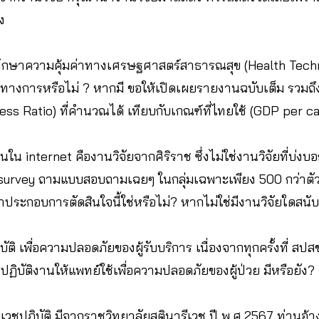
ง
ารศึกษาความคุ้มค่าทางเศรษฐศาสตร์สาธารณสุข (Health Te
นทางการหรือไม่ ? หากมี ขอให้เปิดเผยรายงานฉบับเต็ม รวมถ
ss Ratio) ที่คำนวณได้ เทียบกับเกณฑ์ที่ไทยใช้ (GDP per ca
เห็นใน internet คืองานวิจัยจากศิริราช ซึ่งไม่ใช่งานวิจัยที่บ่
 survey ถามแบบสอบถามเฉยๆ ในกลุ่มเฉพาะเพียง 500 กว่าตัวอ
มาประกอบการตัดสินใจนี้ใช่หรือไม่? หากไม่ใช่มีงานวิจัยใด
ติ เพื่อความปลอดภัยของผู้รับบริการ เนื่องจากทุกครั้งที่ สป
ฏิบัติงานให้แพทย์ใช้เพื่อความปลอดภัยของผู้ป่วย มีหรือยั
เวชปฏิบัติ มีจากราชวิทยาลัยสูตินารีเวช ปี พ.ศ.2567 ท่านอ้า