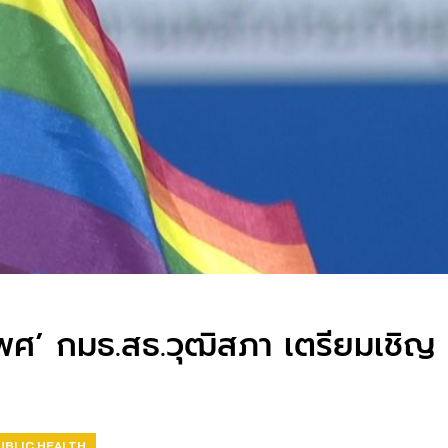
เพศ’ กมธ.สธ.วุฒิสภา เตรียมเชิญ 
UBLIC HEALTH