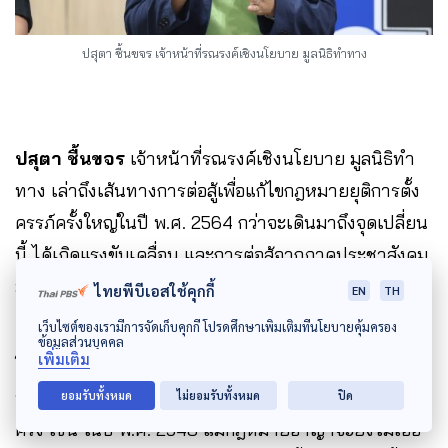
ปสุตา ชื้นขจร เจ้าหน้าที่รณรงค์เชิงนโยบาย มูลนิธิทำทาง
ปสุตา ชื้นขจร
เจ้าหน้าที่รณรงค์เชิงนโยบาย มูลนิธิทำ
ทาง เล่าถึงเส้นทางการต่อสู้เพื่อแก้ไขกฎหมายยุติการตั้ง
ครรภ์ครั้งใหญ่ในปี พ.ศ. 2564 กว่าจะเดินมาถึงจุดเปลี่ยน
นี้ ได้เกิดแรงขับเคลื่อน และการต่อสู้จากภาคประชาสังคม
มาอย่างยาวนาน
ไทยพีบีเอสใช้คุกกี้
EN
TH
เว็บไซต์ของเรามีการจัดเก็บคุกกี้ โปรดศึกษาเพิ่มเติมที่นโยบายคุ้มครอง
ข้อมูลส่วนบุคคล
เพิ่มเติม
โดยก่อนหน้านี้สำนักงานคณะกรรมการกฤษฎีกาเคย
หยิบยกประเด็นนี้ขึ้นมาหารือเพื่อแก้ไขกฎหมายมาแล้ว 4
ยอมรับทั้งหมด
ไม่ยอมรับทั้งหมด
ปิด
ครั้ง เช่น ในปี พ.ศ. 2548 แม้กฎหมายอาญาจะยังไม่เอื้อ