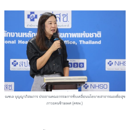
ณชเล บุญญาภิสมภาร ประธานคณะกรรมการขับเคลื่อนนโยบายสาธารณะเพื่อสุข
ภาวะคนข้ามเพศ (คขพ.)