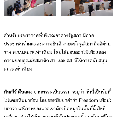
สำหรับบรรยากาศที่บริเวณอาคารรัฐสภา มีภาค
ประชาชนร่วมแสดงความยินดี ภายหลังวุฒิสภามีมติผ่าน
ร่าง พ.ร.บ.สมรสเท่าเทียม โดยได้มอบดอกไม้เพื่อแสดง
ความขอบคุณต่อสมาชิก สว. และ สส. ที่ให้การสนับสนุน
สมรสเท่าเทียม
กัณวีร์ สืบแสง
จากพรรคเป็นธรรม ระบุว่า วันนี้เป็นวันที่
ไม่เคยเห็นมาก่อน โดยขอหยิบยกคำว่า Freedom เพื่อบ่ง
บอกว่า เสรีภาพของพวกเราต้องปักหมุดในพื้นที่นี้ สิทธิ
เสรีภาพ ต้องได้รับการยอมรับในประเทศนี้ และในเวทีโลก