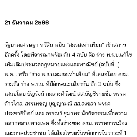
21 ธันวาคม 2566
รัฐบาลเศรษฐา ทวีสิน หยิบ “สมรสเท่าเทียม” เข้าสภาฯ
อีกครั้ง โดยพิจารณาพร้อมกัน 4 ฉบับ คือ ร่าง พ.ร.บ.แก้ไข
เพิ่มเติมประมวลกฎหมายแพ่งและพาณิชย์ (ฉบับที่…)
พ.ศ… หรือ “ร่าง พ.ร.บ.สมรสเท่าเทียม” ที่เสนอโดย ครม.
รวมถึง ร่าง พ.ร.บ. ที่มีลักษณะเดียวกัน อีก 3 ฉบับ ซึ่ง
เสนอโดย ธัญวัจน์ กมลวงศ์วัฒน์ สส.บัญชีรายชื่อ พรรค
ก้าวไกล, สรรเพชญ บุญญามณี สส.สงขลา พรรค
ประชาธิปัตย์ และ อรรณว์ ชุมาพร นักกิจกรรมเพื่อความ
หลากหลายทางเพศ ซึ่งทั้งร่างของ ครม. พรรคการเมือง
และภาคประชาชน ได้เสียงโหวตรับหลักการในวาระที่ 1