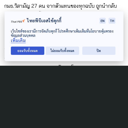
กมธ.วิสามัญ 27 คน จากตัวแทนของทุกฉบับ ถูกนำกลับ
เข้ามาโหวตอีกครั้ง โดยวุฒิสภา มีมติโหวตผ่าน
“สมรส
ไทยพีบีเอสใช้คุกกี้
EN
TH
เท่าเทียม”
เว็บไซต์ของเรามีการจัดเก็บคุกกี้ โปรดศึกษาเพิ่มเติมที่นโยบายคุ้มครอง
ข้อมูลส่วนบุคคล
เพิ่มเติม
ทำให้ไทยกลายเป็นประเทศที่ 37 ของโลก เป็นแห่งที่ 2
ยอมรับทั้งหมด
ไม่ยอมรับทั้งหมด
ปิด
ของเอเชีย และเป็นประเทศแรกในอาเซียน ที่การสมรส
ของคนเพศหลากหลายถูกรับรองโดยกฎหมาย
หมายเหตุ
: สำหรับในเอเชียนั้น แห่งแรกที่มีกฎหมาย
สมรสเท่าเทียม คือ “ไต้หวัน” เช่นเดียวกับ “ไทย” ที่
กระบวนการออกกฎหมายผ่านกลไกรัฐสภา ส่วนกรณี
“เนปาล” ที่อนุญาตให้คู่รักเพศหลากหลายแต่งงานกันได้