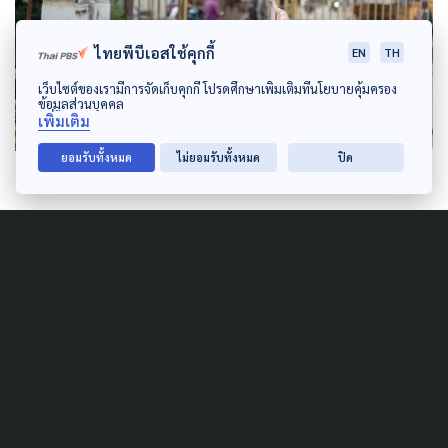
ไทยพีบีเอสใช้คุกกี้
EN
TH
เว็บไซต์ของเรามีการจัดเก็บคุกกี้ โปรดศึกษาเพิ่มเติมที่นโยบายคุ้มครอง
ข้อมูลส่วนบุคคล
เพิ่มเติม
ยอมรับทั้งหมด
ไม่ยอมรับทั้งหมด
ปิด
สอดคล้องกับ
รศ.พันธุ์ทิพย์ กาญจนะจิตรา สาย
สุนทร
อาจารย์คณะนิติศาสตร์ มหาวิทยาลัยธรรมศาสตร์
และนักกฎหมายด้านสิทธิมนุษยชน ให้ความเห็นกับ
The
Active
ว่า สิทธิทางการศึกษาเป็นสิทธิขั้นพื้นฐานของ
มนุษย์ โดยเฉพาะเด็ก ซึ่งควรได้รับการพัฒนาโดยไม่
คำนึงถึงสัญชาติหรือเชื้อชาติ พร้อมย้ำว่าประเทศไทยมี
ประเพณีการคุ้มครองสิทธิเด็กมาโดยตลอด ไม่เคยปฏิเสธ