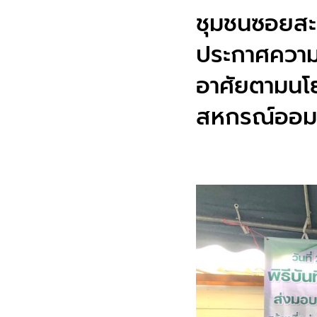
ชุมชนซอยสะพ
ประกาศความร่
อาศัยตามนโย
สหกรณ์ออมทร