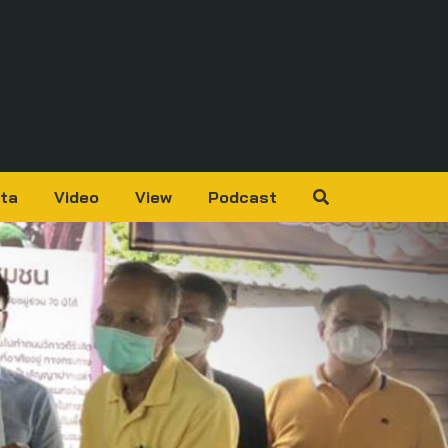
ta
Video
View
Podcast