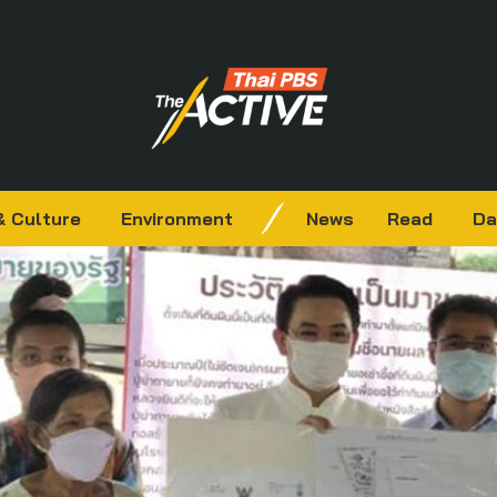
& Culture
Environment
News
Read
Da