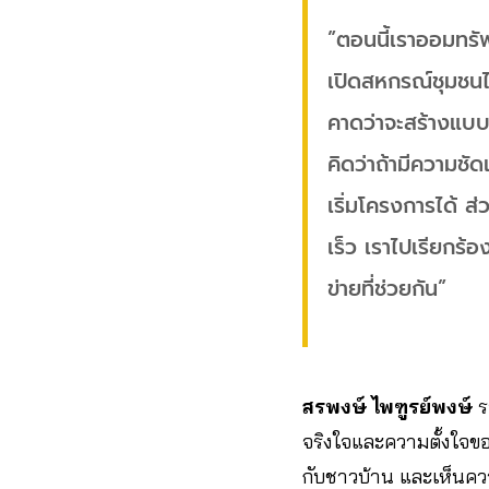
”ตอนนี้เราออมทรัพย
เปิดสหกรณ์ชุมชนได
คาดว่าจะสร้างแบบ
คิดว่าถ้ามีความชั
เริ่มโครงการได้ ส่
เร็ว เราไปเรียกร้
ข่ายที่ช่วยกัน”
สรพงษ์ ไพฑูรย์พงษ์
ร
จริงใจและความตั้งใจข
กับชาวบ้าน และเห็นความ