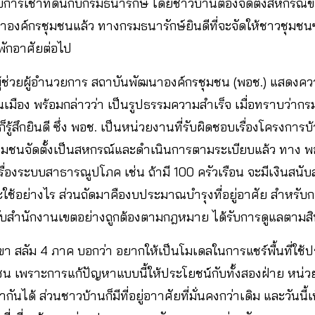
ยการเช่าที่ดินกับกรมธนารักษ์ โดยชาวบ้านต้องจัดตั้งสหกรณ์
องค์กรชุมชนแล้ว ทางกรมธนารักษ์ยินดีที่จะจัดให้ชาวชุมช
่พักอาศัยต่อไป
ู้ช่วยผู้อำนวยการ สถาบันพัฒนาองค์กรชุมชน (พอช.) แสดงคว
มือง พร้อมกล่าวว่า เป็นรูปธรรมความสำเร็จ เมื่อทราบว่าก
ก็รู้สึกยินดี ซึ่ง พอช.​ เป็นหน่วยงานที่รับผิดชอบเรื่องโครงการบ
าชุมชนจัดตั้งเป็นสหกรณ์และดำเนินการตามระเบียบแล้ว ทาง พ
ื่องระบบสาธารณูปโภค เช่น ถ้ามี 100 ครัวเรือน จะมีเงินสนั
ใช้อย่างไร ส่วนถัดมาคืองบประมาณบำรุงที่อยู่อาศัย สำหรับ
กับสำนักงานเขตอย่างถูกต้องตามกฎหมาย ได้รับการดูแลตามสิทธ
า สลัม 4 ภาค บอกว่า อยากให้เป็นโมเดลในการแชร์พื้นที่ใช
เพราะการแก้ปัญหาแบบนี้ให้ประโยชน์กับทั้งสองฝ่าย หน่ว
ันได้ ส่วนชาวบ้านก็มีที่อยู่อาาศัยที่มั่นคงกว่าเดิม และวันน