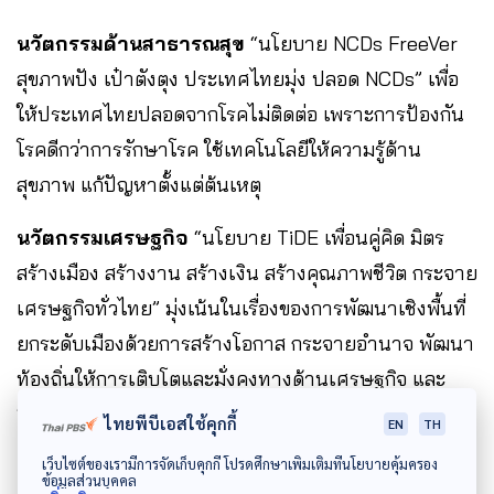
นวัตกรรมด้านสาธารณสุข
“นโยบาย NCDs FreeVer
สุขภาพปัง เป๋าตังตุง ประเทศไทยมุ่ง ปลอด NCDs” เพื่อ
ให้ประเทศไทยปลอดจากโรคไม่ติดต่อ เพราะการป้องกัน
โรคดีกว่าการรักษาโรค ใช้เทคโนโลยีให้ความรู้ด้าน
สุขภาพ แก้ปัญหาตั้งแต่ต้นเหตุ
นวัตกรรมเศรษฐกิจ
“นโยบาย TiDE เพื่อนคู่คิด มิตร
สร้างเมือง สร้างงาน สร้างเงิน สร้างคุณภาพชีวิต กระจาย
เศรษฐกิจทั่วไทย” มุ่งเน้นในเรื่องของการพัฒนาเชิงพื้นที่
ยกระดับเมืองด้วยการสร้างโอกาส กระจายอำนาจ พัฒนา
ท้องถิ่นให้การเติบโตและมั่งคงทางด้านเศรษฐกิจ และ
“นโยบาย SMEs โต๊โตตตต: โตความรู้ โตรายได้ โต
ไทยพีบีเอสใช้คุกกี้
EN
TH
ยั่งยืน” การส่งเสริมวิสาหกิจขนาดกลางและขนาดย่อม ให้
เว็บไซต์ของเรามีการจัดเก็บคุกกี้ โปรดศึกษาเพิ่มเติมที่นโยบายคุ้มครอง
ข้อมูลส่วนบุคคล
ยกระดับและเพิ่มประสิทธิภาพ สร้างขีดความสามารถใน