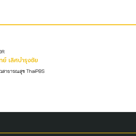
OR
ิทย์​ เลิศบำรุงชัย
อข่าวสาธารณสุข ThaiPBS