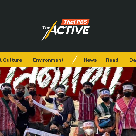
& Culture
Environment
News
Read
Da