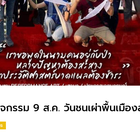
ิจกรรม 9 ส.ค. วันชนเผ่าพื้นเมือ
TS