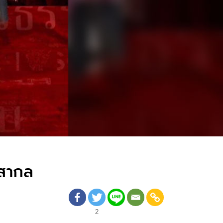
งสากล
2