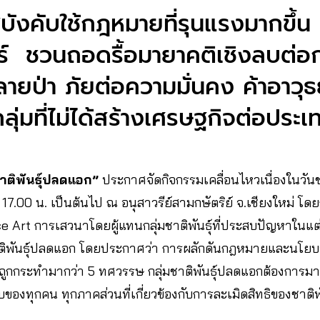
ฐบังคับใช้กฎหมายที่รุนแรงมากขึ้น
ร์ ชวนถอดรื้อมายาคติเชิงลบต่อก
ำลายป่า ภัยต่อความมั่นคง ค้าอาว
ลุ่มที่ไม่ได้สร้างเศรษฐกิจต่อประ
าติพันธุ์ปลดแอก”
ประกาศจัดกิจกรรมเคลื่อนไหวเนื่องในวันช
 17.00 น. เป็นต้นไป ณ อนุสาวรีย์สามกษัตริย์ จ.เชียงใหม่ โดยก
Art การเสวนาโดยผู้แทนกลุ่มชาติพันธุ์ที่ประสบปัญหาในแต
พันธุ์ปลดแอก โดยประกาศว่า การผลักดันกฎหมายและนโยบาย
ถูกกระทำมากว่า 5 ทศวรรษ กลุ่มชาติพันธุ์ปลดแอกต้องการม
องทุกคน ทุกภาคส่วนที่เกี่ยวข้องกับการละเมิดสิทธิของชาติพั