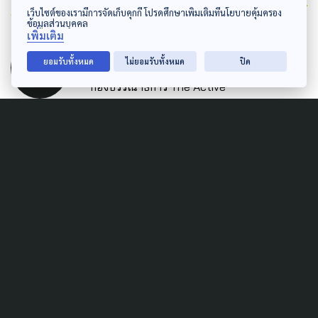
Author
เว็บไซต์ของเรามีการจัดเก็บคุกกี้ โปรดศึกษาเพิ่มเติมที่นโยบายคุ้มครอง
ข้อมูลส่วนบุคคล
เพิ่มเติม
AUTHOR
The Active
ยอมรับทั้งหมด
ไม่ยอมรับทั้งหมด
ปิด
กองบรรณาธิการ The Active
Related News
LAW & RIGHTS
MARGINAL PEOPLE
POLITICS
SOCIAL MOVEMENT
ขับเคลื่อน 'สภาคุ้มครอง
ชาติพันธุ์' ส่วนร่วมกำหนด