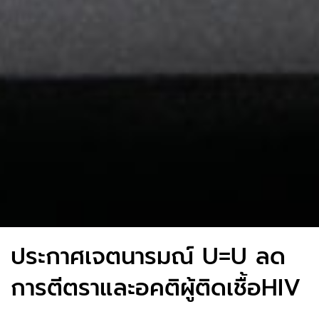
ประกาศเจตนารมณ์ U=U ลด
การตีตราและอคติผู้ติดเชื้อHIV