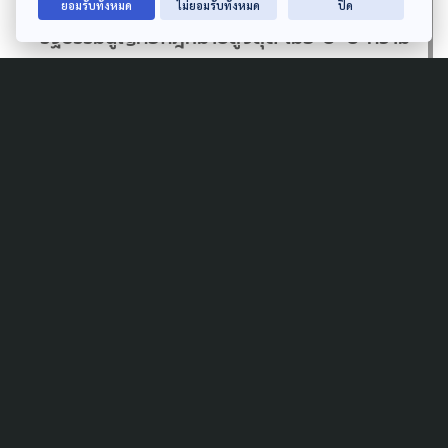
ยอมรับทั้งหมด
ไม่ยอมรับทั้งหมด
ปิด
รัฐธรรมนูญคือกฎหมายสูงสุด เมื่อ U=U ความ
เท่าเทียมย่อมมี ถ้าเรากลับไปมองเรื่อง
รัฐธรรมนูญแล้ว เราไม่สามารถละเมิดสิทธิความ
เป็นมนุษย์ของเขาได้เลย สิ่งสำคัญอีกอย่างคือ
คนยังไม่สามารถเปลี่ยนความคิด mind set
ของตัวเองได้ ในเรื่องความสามารถในการ
ตีความกฎหมาย อันนี้เป็นปัญหาอยู่”
Author