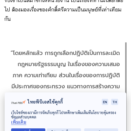
รับเข้าเป็นสมาชิกให้หน่วยงาน เป็นเรื่องที่ทำไม่ได้อีกต่อ
ไป ต้องมองเรื่องของศํกดิ์ศรีความเป็นมนุษย์ที่เท่าเทียม
กัน
“โดยหลักแล้ว การถูกเลือกปฏิบัติเป็นการละเมิด
กฎหมายรัฐธรรมนูญ ในเรื่องของความเสมอ
ภาค ความเท่าเทียม ส่วนในเรื่องของการปฏิบัติ
มีประกาศของกระทรวง แนวทางการสร้างความ
เข้าใจ ความร่วมมือ แต่ไม่ได้ออกกฎหมายลูกที่
ไทยพีบีเอสใช้คุกกี้
EN
TH
ชัดเจนว่าคุณห้ามบังคับตรวจเลือด ห้ามยุติการ
เว็บไซต์ของเรามีการจัดเก็บคุกกี้ โปรดศึกษาเพิ่มเติมที่นโยบายคุ้มครอง
ข้อมูลส่วนบุคคล
ทำงานหากพบว่ามีเชื้อเอชไอวี กฎหมายตรงนี้
เพิ่มเติม
ยังไม่ชัดเจน แต่ถ้านักกฎหมายที่เข้าใจ ว่า