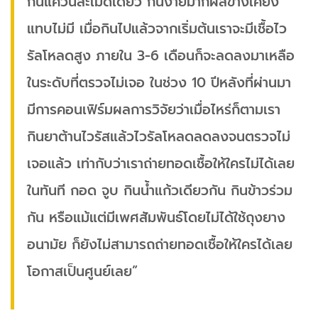
กินแค่วันละเม็ดเดียว กินง่ายมากผลข้างเคียง
แทบไม่มี เมื่อกินไปแล้วจากเริ่มต้นเราจะมีเชื้อไว
รัลโหลดสูง ภายใน 3-6 เดือนก็จะลดลงมาเหลือ
ในระดับที่ตรวจไม่เจอ ในช่วง 10 ปีหลังที่ผ่านมา
มีการคอนเฟิร์มผลการวิจัยว่าเมื่อไหร่ก็ตามเรา
กินยาต้านไวรัสแล้วไวรัลโหลดลดลงจนตรวจไม่
เจอแล้ว เท่ากับว่าเราถ่ายทอดเชื้อให้ใครไม่ได้เลย
ในทันที กอด จูบ กินน้ำแก้วเดียวกัน กินข้าวร่วม
กัน หรือแม้แต่มีเพศสัมพันธ์โดยไม่ได้ใช้ถุงยาง
อนามัย ก็ยังไม่สามารถถ่ายทอดเชื้อให้ใครได้เลย
โอกาสเป็นศูนย์เลย”