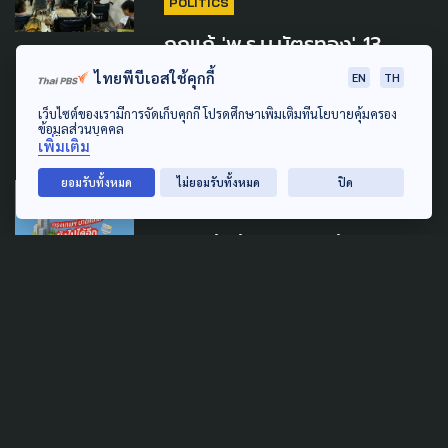
POLITICS
ถกแก้ 'พ.ร.บ.บัตรทอง' 13
ก.ค.นี้ ย้ำ ถึงเวลาต้องปรับระบบ
ไทยพีบีเอสใช้คุกกี้
EN
TH
ก่อนกระทบผู้ป่วย
เว็บไซต์ของเรามีการจัดเก็บคุกกี้ โปรดศึกษาเพิ่มเติมที่นโยบายคุ้มครอง
ข้อมูลส่วนบุคคล
9 กรกฎาคม 2026
เพิ่มเติม
ยอมรับทั้งหมด
ไม่ยอมรับทั้งหมด
ปิด
SOCIAL MOVEMENT
URBAN
Bangkok Active Election
2026: กรุงเทพฯ มาได้ไกล ยัง
ไปได้อีก
29 พฤษภาคม 2026
WELFARE
POLICY WATCH
จี้ รัฐบาล "พูดแล้วทำ" บรรจุ