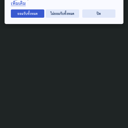
ปม วางยาสลบแมว ขณะ #แบน
เพิ่มเติม
แม่หยัว พุ่งอันดับหนึ่ง
ยอมรับทั้งหมด
ไม่ยอมรับทั้งหมด
ปิด
10 พฤศจิกายน 2024
PUBLIC HEALTH
LAW & RIGHTS
ดัน 'พ.ร.บ.ตายดี' ปิดจุดอ่อน
มาตรา 12 หวังคนไทยเผชิญวาระ
ท้ายอย่างมีศักดิ์ศรี
8 สิงหาคม 2026
SAFETY
LAW & RIGHTS
ปืนในบ้าน สู่ความรุนแรงใน
โรงเรียน นักอาชญาวิทยา แนะ
ครอบครัว ต้องไม่เปิดโอกาสให้