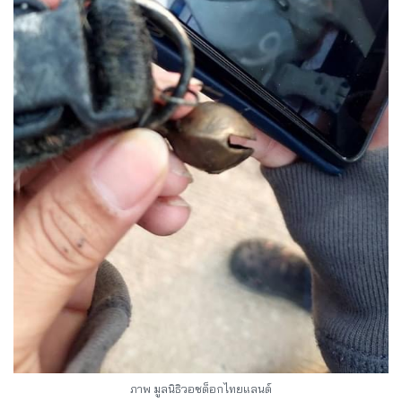
ภาพ มูลนิธิวอชด็อกไทยแลนด์