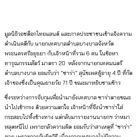
มูลนิธิวอชด็อกไทยแลนด์ และภาคประชาชนเข้าแจ้งความ
ดำเนินคดีกับ นายกเทศบาลตำบลบางบาลจังหวัด
พระนครศรีอยุธยา กับเจ้าหน้าที่รวม 6 คน ในข้อหา
ทารุณกรรมสัตว์ มาตรา 20 หลังจากนายกเทศมนตรี
ตำบลบางบาล ยอมรับว่า “ซาร่า” สุนัขเพศผู้อายุ 4 ปี ที่กัด
เจ้าของซึ่งเป็นคุณยายวัย 71 ปี ขณะมาหยิบชามข้าว
ซึ่งระหว่างการจับกุมเพื่อนำมายังเทศบาล ซาร่าตายขณะ
นำไปเข้ากรง ด้วยความตกใจ เจ้าหน้าที่จึงนำซาร่าใส่
กระสอบไปทิ้งข้างทาง แต่กลับมารายงานนายกฯ ว่าหมา
หลุดหนีไป เพราะกลัวความผิด ยอมรับว่าสาเหตุที่ “ซาร่า”
ตาย เพราะการจับผิดวิธี เนื่องจากเทศบาลไม่มีความ