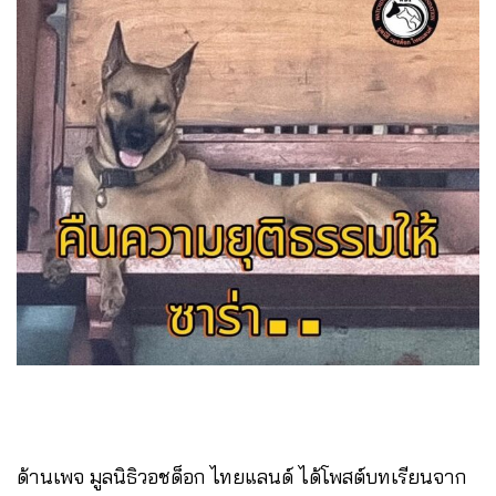
ด้านเพจ มูลนิธิวอชด็อก ไทยแลนด์ ได้โพสต์บทเรียนจาก