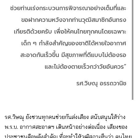
ช่วยท่านเร่งกระบวนการพิจารณาอย่างเต็มที่และ
ขอฝากความหวังจากท่านวุฒิสมาชิกอันทรง
เกียรติด้วยครับ เพื่อให้คนไทยทุกคนโดยเฉพาะ
เด็ก ๆ กำลังสำคัญของชาติได้หายใจอากาศ
สะอาดกันเร็วขึ้น มีสุขภาพที่ดีแบบไม่ต้องรอ
และไม่ต้องตายเร็วกว่าวัยอันควร”
รศ.วิษณุ อรรถวานิช
รศ.วิษณุ ยังชวนทุกคนช่วยกันส่งเสียง สนับสนุนให้ร่าง
พ.ร.บ. อากาศสะอาดฯ เดินหน้าอย่างต่อเนื่อง เสียงของ
ประชาชนคือพลังสำคัญ ที่จะทำให้วุฒิสภาเห็นว่า คนไทย