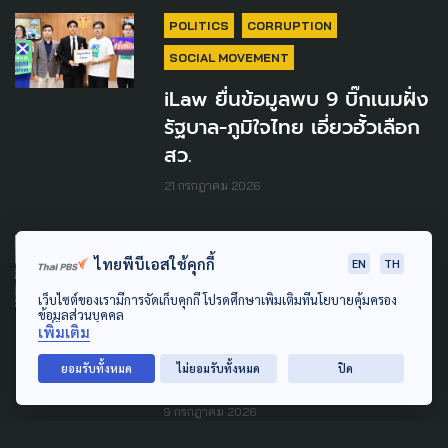
POLITICS
CORRUPTION
SOCIAL MOVEMENT
iLaw ยื่นข้อมูลพบ 9 บิ๊กเนมฝั่ง
รัฐบาล-ภูมิใจไทย เอี่ยวฮั้วเลือก
สว.
21 กรกฎาคม 2026
LAW & RIGHTS
POLLUTION
ไทยพีบีเอสใช้คุกกี้
EN
TH
ตัด 'ระบบฝากไว้ได้คืน' พ้น
เว็บไซต์ของเรามีการจัดเก็บคุกกี้ โปรดศึกษาเพิ่มเติมที่นโยบายคุ้มครอง
ข้อมูลส่วนบุคคล
พ.ร.บ.อากาศสะอาด ชี้ มาตรการ
เพิ่มเติม
มุ่งแก้ปัญหาขยะ มากกว่าแก้
ยอมรับทั้งหมด
ไม่ยอมรับทั้งหมด
ปิด
มลพิษทางอากาศ
9 กรกฎาคม 2026