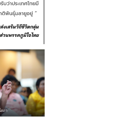
รับว่าประเทศไทยมี
าติพันธุ์มลายูอยู่ “
เสริมวิถีชีวิตกลุ่ม
ัดส่วนพรรคภูมิใจไทย
ยมโสภา