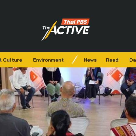
& Culture
Environment
News
Read
Da