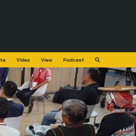
ta
Video
View
Podcast