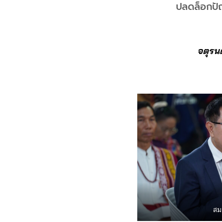
ปลดล็อกปัญ
จตุรนต
สมบ