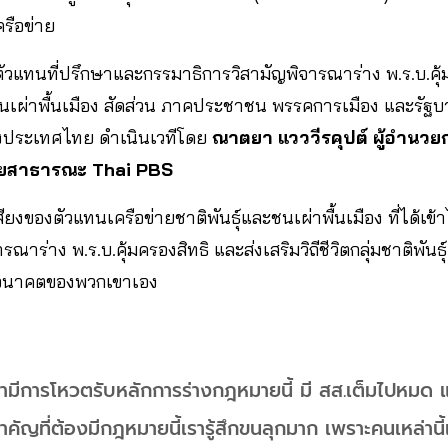
รือข่าย
นตัวแทนที่ปรึกษาและกรรมาธิการวิสามัญพิจารณาร่าง พ.ร.บ.คุ้ม
ละชนเผ่าพื้นเมือง สัดส่วน ภาคประชาชน พรรคการเมือง และรัฐบา
่งประเทศไทย ดำเนินเวทีโดย
ณาตยา แวววีรคุปต์ ผู้อำนวยก
ยสาธารณะ Thai PBS
เสียงของตัวแทนเครือข่ายชาติพันธุ์และชนเผ่าพื้นเมือง ที่ได้
ณาร่าง พ.ร.บ.คุ้มครองสิทธิ และส่งเสริมวิถีชีวิตกลุ่มชาติพันธ
ดอนาคตของพวกเขาเอง
สภามีการโหวตรับหลักการร่างกฎหมายนี้ มี สส.เต็มไปหมด
ัญที่ต้องมีกฎหมายนี้เรารู้สึกขนลุกมาก เพราะคนเหล่าน