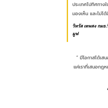
ประเทศไปทิศทางใดก็
มองเห็น และไม่ได้
วิทวัส เทพสง กมธ.ว
มูฟ
“ มีโอกาสได้เส
แค่เราที่เสนอกฎห