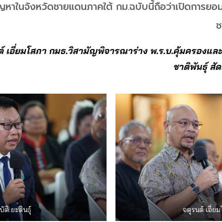
หาในจังหวัดชายแดนภาคใต้ กม.ฉบับนี้ถือว่าเปิดการยอม
ช
์ เอี่ยมโสภา กมธ.วิสามัญพิจารณาร่าง พ.ร.บ.คุ้มครองและส่ง
ชาติพันธุ์ ส
ัติ ยะสินธุ์
จตุรนต์ เอี่