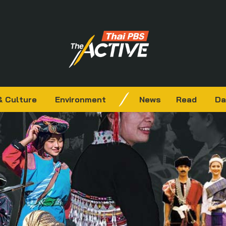
& Culture
Environment
News
Read
Da