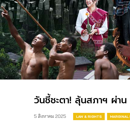
วันชี้ชะตา! ลุ้นสภาฯ ผ่า
5 สิงหาคม 2025
LAW & RIGHTS
MARGINAL