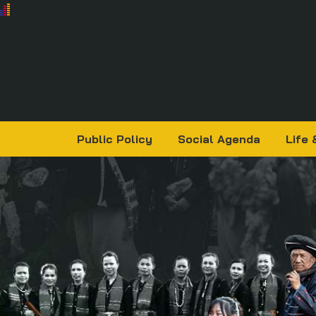
Public Policy
Social Agenda
Life 