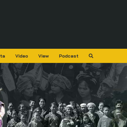
ta
Video
View
Podcast