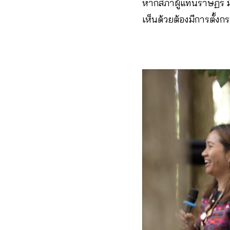
หากสภาผู้แทนราษฏร มีม
เห็นด้วยต้องมีการตั้ง