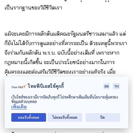
เป็นรากฐานของวิถีชีวิตเรา
แม้จะเคยมีการผลักดันมติคณะรัฐมนตรีชาวเลมาแล้ว แต่
ก็ยังไม่ได้รับการดูแลอย่างที่ควรจะเป็น ด้วยเหตุนี้พวกเรา
จึงร่วมกันผลักดัน พ.ร.บ. ฉบับนี้อย่างเต็มที่ เพราะหาก
กฎหมายนี้เกิดขึ้น จะเป็นประโยชน์อย่างมากในการ
คุ้มครองและส่งเสริมวิถีชีวิตของเราอย่างแท้จริง เมื่อ
พ.ร.บ. ฉบับนี้มีผลบังคับใช้ สิ่งที่เราต้องทำต่อไปคือ
ไทยพีบีเอสใช้คุกกี้
EN
TH
ทำความเข้าใจในตัวบทกฎหมายอย่างละเอียด เพื่อให้มี
เว็บไซต์ของเรามีการจัดเก็บคุกกี้ โปรดศึกษาเพิ่มเติมที่นโยบายคุ้มครอง
ข้อมูลที่แข็งแกร่งในการเจรจาต่อรอง และปกป้องสิทธิของ
ข้อมูลส่วนบุคคล
เพิ่มเติม
เรา
ยอมรับทั้งหมด
ไม่ยอมรับทั้งหมด
ปิด