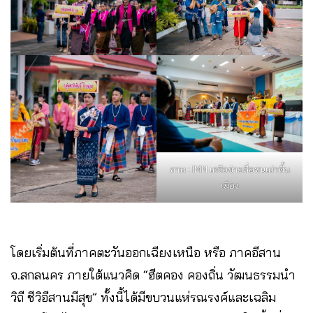
ภาพ : IMN เครือข่ายสื่อชนเผ่าพื้น
เมือง
โดยเริ่มต้นที่ภาคตะวันออกเฉียงเหนือ หรือ ภาคอีสาน
จ.สกลนคร ภายใต้แนวคิด “ฮีตคอง คองถิ่น วัฒนธรรมนำ
วิถี ชีวิอีสานมีสุข” ทั้งนี้ได้มีขบวนแห่รณรงค์และเฉลิม