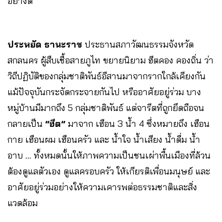
อย่างดี
ประหยัด ธานะราช
ประธานสภาวัฒนธรรมจังหวัด
สกลนคร ผู้สืบเชื้อสายภูไท ขยายนิยาม ฮีตคอง คองถิ่น ว่า
วิถีปฏิบัติของกลุ่มชาติพันธ์อีสานมาจากรากใกล้เคียงกัน
แม้ปัจจุบันกระจัดกระจายกันไป หรืออาศัยอยู่ร่วม บาง
หมู่บ้านมีมากถึง 5 กลุ่มชาติพันธ์ แต่จารีตที่ถูกยึดถือจน
กลายเป็น
“ฮีต”
มาจาก เฮือน 3 น้ำ 4 ซึ่งหมายถึง เฮือน
กาย เฮือนผม เฮือนครัว และ น้ำใจ น้ำเสียง น้ำดื่ม น้ำ
อาบ … ทั้งหมดนั้นให้ภาพความเป็นชนเผ่าพื้นเมืองที่ล้วน
ต้องดูแลตัวเอง ดูแลครอบครัว ให้เกียรติเพื่อนมนุษย์ และ
อาศัยอยู่ร่วมอย่างให้ความเคารพต่อธรรมชาติและสิ่ง
แวดล้อม