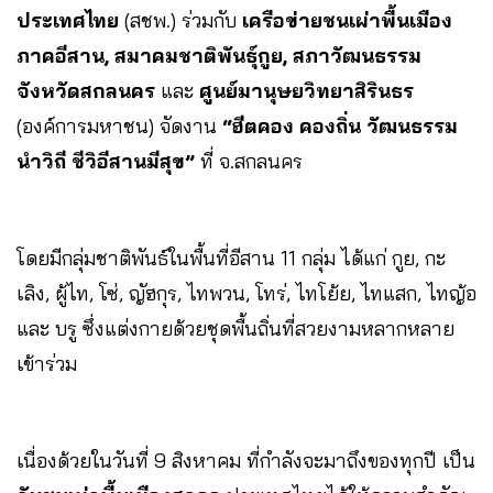
ประเทศไทย
(สชพ.) ร่วมกับ
เครือข่ายชนเผ่าพื้นเมือง
ภาคอีสาน, สมาคมชาติพันธุ์กูย, สภาวัฒนธรรม
จังหวัดสกลนคร
และ
ศูนย์มานุษยวิทยาสิรินธร
(องค์การมหาชน) จัดงาน
“ฮีตคอง คองถิ่น วัฒนธรรม
นำวิถี ชีวิอีสานมีสุข”
ที่ จ.สกลนคร
โดยมีกลุ่มชาติพันธ์ในพื้นที่อีสาน 11 กลุ่ม ได้แก่ กูย, กะ
เลิง, ผู้ไท, โซ่, ญัฮกุร, ไทพวน, โทร่, ไทโย้ย, ไทแสก, ไทญ้อ
และ บรู ซึ่งแต่งกายด้วยชุดพื้นถิ่นที่สวยงามหลากหลาย
เข้าร่วม
เนื่องด้วยในวันที่ 9 สิงหาคม ที่กำลังจะมาถึงของทุกปี เป็น