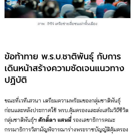
ภาพ : IMN เครือข่ายสื่อชนเผ่าพื้นเมือง
ข้อท้าทาย พ.ร.บ.ชาติพันธุ์ กับการ
เดินหน้าสร้างความชัดเจนแนวทาง
ปฏิบัติ
ขณะที่เวทีเสวนา เตรียมความพร้อมของกลุ่มชาติพันธุ์
ก่อนและหลังประกาศใช้ พรบ.คุ้มครองและส่งเสริมวิถีชีวิต
กลุ่มชาติพันธุ์ฯ
ศักดิ์ดา แสนมี่
รองเลขาธิการคณะ
กรรมาธิการวิสามัญพิจารณาร่างพระราชบัญญัติคุ้มครอง