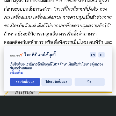
โดย ครูทิว เทียบวิธีคิดแบบ Bio Power จาก มิเชล ฟูร์โก
ก่อนจะจบบทสัมภาษณ์ว่า
“การที่ใครก็ตามที่บังคับ ทรง
ผม เครื่องแบบ เครื่องแต่งกาย การควบคุมเนื้อตัวร่างกาย
ของใครก็แล้วแต่ มันก็ไม่ยากเลยที่จะควบคุมความคิดได้”
ถ้าหากยังจะมีกิจกรรมลูกเสือ ควรเริ่มตั้งคำถามว่า
สอดคล้องกับหลักการ หรือ สิ่งที่ควรรเป็นไหม คนที่รัก และ
กอดกิจการลูกเสือไว้ต้องพิสูจน์ให้คนอื่นที่ไม่เข้าใจว่า
ไทยพีบีเอสใช้คุกกี้
EN
TH
กิจกรรมนี้ดีอย่างไร หรือจริง ๆ แล้วกับมาผิดทาง…
เว็บไซต์ของเรามีการจัดเก็บคุกกี้ โปรดศึกษาเพิ่มเติมที่นโยบายคุ้มครอง
ข้อมูลส่วนบุคคล
เพิ่มเติม
ยอมรับทั้งหมด
ไม่ยอมรับทั้งหมด
ปิด
Author
AUTHOR
บุศย์สิรินทร์ ยิ่งเกียรติกุล