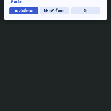
เพิ่มเติม
โขง' สร้างกลไก รับมือภัยพิบัติ
- จัดการน้ำข้ามแดน
ยอมรับทั้งหมด
ไม่ยอมรับทั้งหมด
ปิด
22 กันยายน 2024
TAG
ACTIVE DATA LAB
ENVIRONMENT
INDIGENOUS
INEQUALITY
LIFE & CULTURE
POLICY WATCH
POST ELECTION
PUBLIC POLICY
SOCIAL AGENDA
THAIPROTESTS
THE LISTENING
ชายแดนใต้
มหานครภูมิภาค