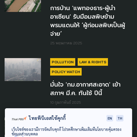
การบ้าน 'แพทองธาร-ผู้นำ
อาเซียน' รับมือมลพิษข้าม
พรมแดนให้ ‘ผู้ก่อมลพิษเป็นผู้
จ่าย’
25 พฤษภาคม 2025
POLLUTION
LAW & RIGHTS
POLICY WATCH
มั่นใจ 'กม.อากาศสะอาด' เข้า
สภาฯ มี.ค. ทันใช้ ปีนี้
10 กุมภาพันธ์ 2025
ไทยพีบีเอสใช้คุกกี้
EN
TH
DISASTER
เว็บไซต์ของเรามีการจัดเก็บคุกกี้ โปรดศึกษาเพิ่มเติมที่นโยบายคุ้มครอง
ไทย ถก 'อาเซียน-ประเทศลุ่มน้ำ
ข้อมูลส่วนบุคคล