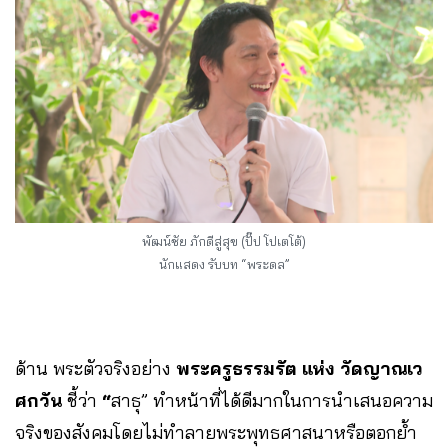
พัฒน์ชัย ภักดีสู่สุข (ปั๊ป โปเตโต้)
นักแสดง รับบท “พระดล”
ด้าน พระตัวจริงอย่าง
พระครูธรรมรัต แห่ง วัดญาณเว
ศกวัน
ชี้ว่า
“
สาธุ” ทำหน้าที่ได้ดีมากในการนำเสนอความ
จริงของสังคมโดยไม่ทำลายพระพุทธศาสนาหรือตอกย้ำ