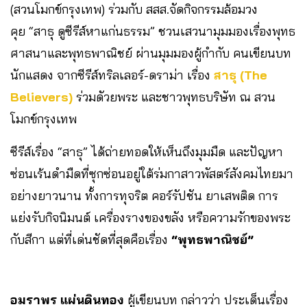
(สวนโมกข์กรุงเทพ) ร่วมกับ สสส.จัดกิจกรรมล้อมวง
คุย “สาธุ ดูซีรีส์หาแก่นธรรม” ชวนเสวนามุมมองเรื่องพุทธ
ศาสนาและพุทธพาณิชย์ ผ่านมุมมองผู้กำกับ คนเขียนบท
นักแสดง จากซีรีส์ทริลเลอร์-ดราม่า เรื่อง
สาธุ (The
Believers)
ร่วมดัวยพระ และชาวพุทธบริษัท ณ สวน
โมกข์กรุงเทพ
ซีรีส์เรื่อง “สาธุ” ได้ถ่ายทอดให้เห็นถึงมุมมืด และปัญหา
ซ่อนเร้นดำมืดที่ซุกซ่อนอยู่ใต้ร่มกาสาวพัสตร์สังคมไทยมา
อย่างยาวนาน ทั้งการทุจริต คอร์รัปชัน ยาเสพติด การ
แย่งรับกิจนิมนต์ เครื่องรางของขลัง หรือความรักของพระ
กับสีกา แต่ที่เด่นชัดที่สุดคือเรื่อง
“พุทธพาณิชย์”
อมราพร แผ่นดินทอง
ผู้เขียนบท
กล่าวว่า ประเด็นเรื่อง