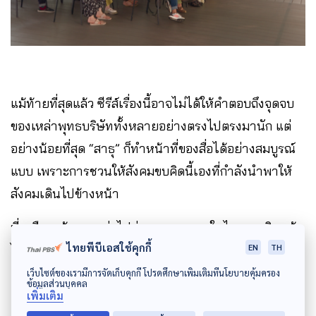
แม้ท้ายที่สุดแล้ว ซีรีส์เรื่องนี้อาจไม่ได้ให้คำตอบถึงจุดจบ
ของเหล่าพุทธบริษัททั้งหลายอย่างตรงไปตรงมานัก แต่
อย่างน้อยที่สุด “สาธุ” ก็ทำหน้าที่ของสื่อได้อย่างสมบูรณ์
แบบ เพราะการชวนให้สังคมขบคิดนี้เองที่กำลังนำพาให้
สังคมเดินไปข้างหน้า
ที่เหลือคงต้องรอดูต่อไปว่า ศาสนาพุทธในไทยจะเดินหน้า
ไทยพีบีเอสใช้คุกกี้
ไปในทิศทางไหน ในวันที่สังคมและคนรุ่นใหม่ยังคงตั้ง
EN
TH
คำถามกับพระพุทธศาสนาอย่างไม่สิ้นสุด ?
เว็บไซต์ของเรามีการจัดเก็บคุกกี้ โปรดศึกษาเพิ่มเติมที่นโยบายคุ้มครอง
ข้อมูลส่วนบุคคล
เพิ่มเติม