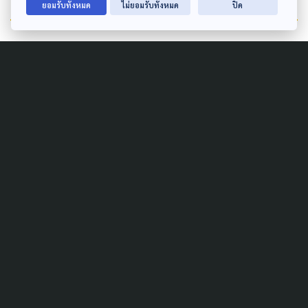
ยอมรับทั้งหมด
ไม่ยอมรับทั้งหมด
ปิด
เนื้อหาที่เกี่ยวข้อง
ผิดไหม ที่ไร้ศาสนา?
เปิดบทสนทนาว่าด้วย “ศาสนา” #เห็นต่างคุยกันได้
วิพากษ์ ท้าทาย “พระพุทธศาสนา” เป็นเรื่อง
ธรรมดา | พระไพศาล วิสาโล
Author
AUTHOR
The Active