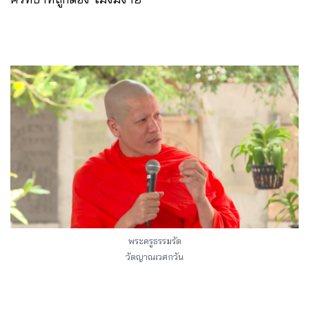
พระครูธรรมรัต
วัดญาณเวศกวัน