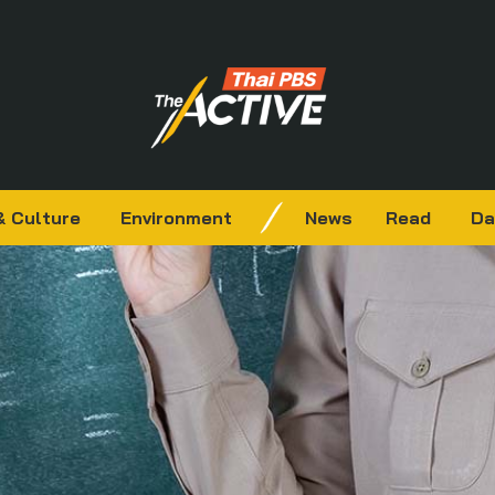
& Culture
Environment
News
Read
Da