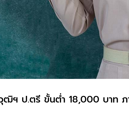
รู วุฒิฯ ป.ตรี ขั้นต่ำ 18,000 บาท 