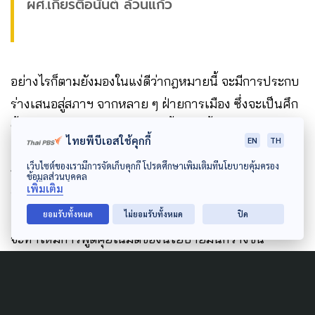
ผศ.เกียรติอนันต์ ล้วนแก้ว
อย่างไรก็ตามยังมองในแง่ดีว่ากฎหมายนี้ จะมีการประกบ
ร่างเสนอสู่สภาฯ จากหลาย ๆ ฝ่ายการเมือง ซึ่งจะเป็นศึก
ชี้วัดว่า แต่ละพรรคการเมืองมีเนื้อแท้ เนื้อในต่อประเด็น
ไทยพีบีเอสใช้คุกกี้
EN
TH
ต่าง ๆ ทางสังคมอย่างไร เพราะปรัชญาทางการศึกษาใน
เว็บไซต์ของเรามีการจัดเก็บคุกกี้ โปรดศึกษาเพิ่มเติมที่นโยบายคุ้มครอง
กฎหมายคือกระจกสะท้อนทัศนคติที่มีต่อสังคม คนหนึ่ง
ข้อมูลส่วนบุคคล
เพิ่มเติม
อาจเชื่อว่าการศึกษายังต้องจัดโดยทางการ คนหนึ่งอาจ
เชื่อว่าการศึกษาต้องเรียนรู้ด้วยตัวเอง ซึ่งไม่มีอะไรผิด มัน
ยอมรับทั้งหมด
ไม่ยอมรับทั้งหมด
ปิด
จะทำให้มีการพูดคุยในมิติของนโยบายมันกว้างขึ้น