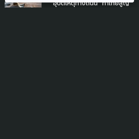
"อุบัติเหตุทางถนน" ทำไทยสูญ
เสีย "ทุนมนุษย์" พบคร่าชีวิตเด็ก
เยาวชนปีละ 2,000 คน
3 มิถุนายน 2026
SAFETY
PUBLIC HEALTH
สูญเสียกลางภารกิจช่วยชีวิต
เปิดความเสี่ยง “นักฉุกเฉินการ
แพทย์” อาชีพหลังสายด่วน
1669
24 พฤษภาคม 2026
SAFETY
SOCIAL MOVEMENT
อุบัติเหตุจุดตัดรถไฟ อย่าเป็นแค่