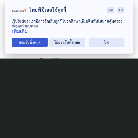
ต่อเนื่อง ดังนั้นการจัดการเรื่องนี้ต้องบูรณาการเร่งด่วน
ไทยพีบีเอสใช้คุกกี้
EN
TH
เว็บไซต์ของเรามีการจัดเก็บคุกกี้ โปรดศึกษาเพิ่มเติมที่นโยบายคุ้มครอง
ข้อมูลส่วนบุคคล
เพิ่มเติม
Author
ยอมรับทั้งหมด
ไม่ยอมรับทั้งหมด
ปิด
AUTHOR
The Active
กองบรรณาธิการ The Active
Related News