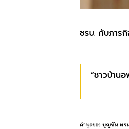
ชรบ. กับภารกิจ
“ชาวบ้านอ
คำพูดของ
บุญทัน พร