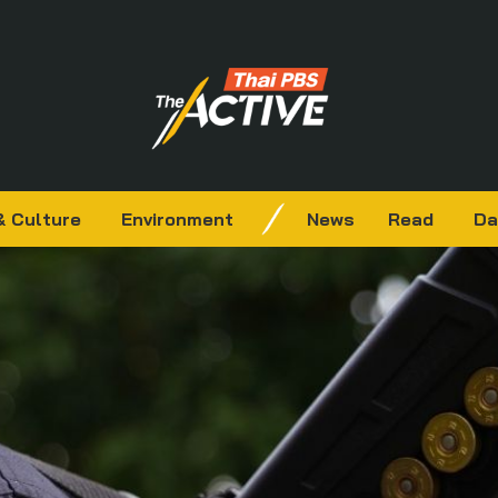
& Culture
Environment
News
Read
Da