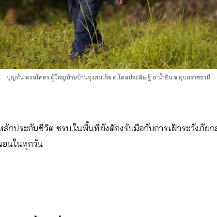
บุญทัน พรมโคตร ผู้ใหญ่บ้านบ้านทุ่งสมเด็จ ต.โดมประดิษฐ์ อ.น้ำยืน จ.อุบลราชธานี
ลักประกันชีวิต ชรบ.ในพื้นที่ยังต้องรับมือกับการเฝ้าระวังภัยก
นอนในทุกวัน