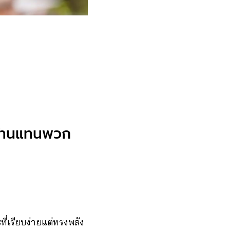
บ้านแทนพวก
ี่เรียบง่ายแต่ทรงพลัง