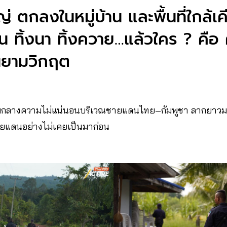
่ ตกลงในหมู่บ้าน และพื้นที่ใกล้เ
น ทิ้งนา ทิ้งควาย…แล้วใคร ? คือ คน
นยามวิกฤต
ท่ามกลางความไม่แน่นอนบริเวณชายแดนไทย–กัมพูชา ลากยาว
่ชายแดนอย่างไม่เคยเป็นมาก่อน