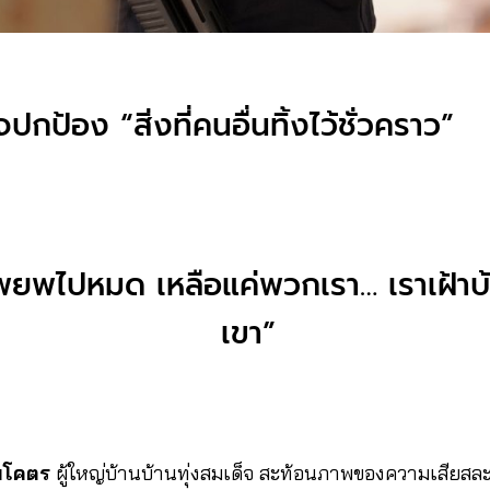
ปกป้อง “สิ่งที่คนอื่นทิ้งไว้ชั่วคราว”
พยพไปหมด เหลือแค่พวกเรา… เราเฝ้า
เขา”
มโคตร
ผู้ใหญ่บ้านบ้านทุ่งสมเด็จ สะท้อนภาพของความเสียสละท