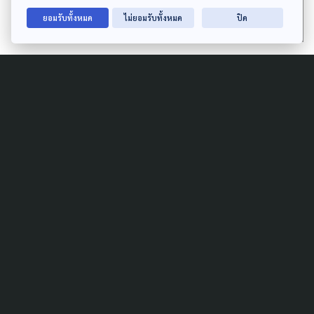
ประชาธิปไตย…”
ยอมรับทั้งหมด
ไม่ยอมรับทั้งหมด
ปิด
รัศมิ์ กล่าวด้วยว่า ปัจจุบันโลกกำลังก้าวเข้าสู่ความขัดแย้ง
ใหม่ เป็นการสู้กันของอุดมการณ์ระหว่าง
ประชาธิปไตย และอำนาจนิยม และค่านิยมอุดมการณ์
ประชาธิปไตยถดถอยลงอย่างมาก แทบทุกพื้นที่ทั่ว
โลก แม้แต่ประเทศสหรัฐอเมริกาเอง รวมถึงรอบข้างเรา
แทบจะไม่มีประเทศไหน ที่เป็นประชาธิปไตยเลย อย่าง
มาก คือ อินโดนีเซีย หรือมาเลเซียเท่านั้น ทั้งในขณะที่
ไทยเรา ซึ่งเคยเป็นแนวหน้าของประชาคม ตอนนี้ของเรา
ถดถอยลงมาเช่นกันจากเหตุรัฐประหาร ที่ยังมีประชาชน
จำนวนไม่น้อย สนับสนุนความคิดเช่นนี้