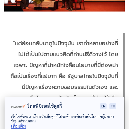
“แต่ย้อนกลับมาดูในปัจจุบัน เราทำหลายอย่างที่
ไม่ได้เป็นไปตามแนวคิดที่ท่านปรีดีวางไว้ โดย
เฉพาะ ปัญหาที่น่าหนักใจคือนโยบายที่มีต่อพม่า
ถือเป็นเรื่องที่แย่มาก คือ รัฐบาลไทยในปัจจุบันที่
มีปัญหาเรื่องความชอบธรรมในตัวเอง และ
พยายามยึดโยงความสัมพันธ์ คอยแก้ต่างให้เมีย
ไทยพีบีเอสใช้คุกกี้
EN
TH
นมาตลอดเวลา ทำให้เรายืนอยู่ตรงข้ามกับ
เว็บไซต์ของเรามีการจัดเก็บคุกกี้ โปรดศึกษาเพิ่มเติมที่นโยบายคุ้มครอง
ประชาคมโลก ถูกผลักออกมาจากโลกเสรี
ข้อมูลส่วนบุคคล
เพิ่มเติม