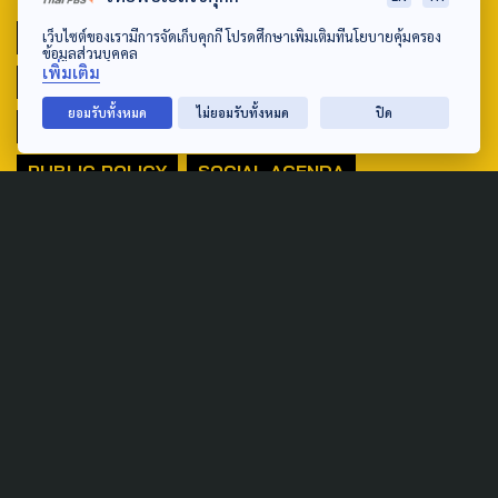
ACTIVE DATA LAB
ENVIRONMENT
เว็บไซต์ของเรามีการจัดเก็บคุกกี้ โปรดศึกษาเพิ่มเติมที่นโยบายคุ้มครอง
ข้อมูลส่วนบุคคล
เพิ่มเติม
INDIGENOUS
INEQUALITY
LIFE & CULTURE
ยอมรับทั้งหมด
ไม่ยอมรับทั้งหมด
ปิด
POLICY WATCH
POST ELECTION
PUBLIC POLICY
SOCIAL AGENDA
THAIPROTESTS
THE LISTENING
ชายแดนใต้
มหานครภูมิภาค
SEARCH
ABOUT US & CONTACT US
Address: