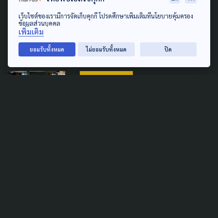
ปิดฉากเสรี! สธ.เร่งสปีดร่าง
พ.ร.บ.กัญชา-กัญชง คุมครบ
เว็บไซต์ของเรามีการจัดเก็บคุกกี้ โปรดศึกษาเพิ่มเติมที่นโยบายคุ้มครอง
ข้อมูลส่วนบุคคล
วงจร
เพิ่มเติม
13 พฤษภาคม 2026
ยอมรับทั้งหมด
ไม่ยอมรับทั้งหมด
ปิด
PUBLIC HEALTH
สธ. เล็งดันร้านกัญชาเป็น 'สถาน
พยาบาล' ใน 3 ปี เพิ่มอำนาจเจ้า
หน้าที่คุมเข้มสันทนาการ
2 เมษายน 2026
TAG
ACTIVE DATA LAB
ENVIRONMENT