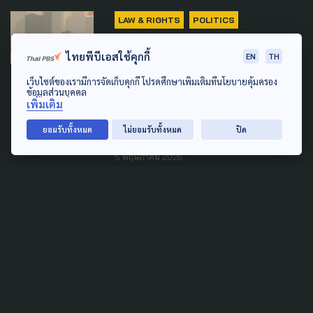
LAW & RIGHTS
POLITICS
POLLUTION
SOCIAL MOVEMENT
ไทยพีบีเอสใช้คุกกี้
EN
TH
'กม.อากาศสะอาด' ได้ไปต่อ -
เว็บไซต์ของเรามีการจัดเก็บคุกกี้ โปรดศึกษาเพิ่มเติมที่นโยบายคุ้มครอง
ข้อมูลส่วนบุคคล
เครือข่ายฯ หวัง 2 สภาโหวตเห็น
เพิ่มเติม
ชอบ จับตาตัดทิ้งเขี้ยวเล็บ
ยอมรับทั้งหมด
ไม่ยอมรับทั้งหมด
ปิด
สำคัญ
5 พฤษภาคม 2026
POLITICS
นายกฯ แถลงนโยบาย ย้ำ ขับ
เคลื่อนประเทศให้มั่นคงจาก
ภายใน คนไทยตั้งตัวได้ โลกเชื่อ
มั่น
9 เมษายน 2026