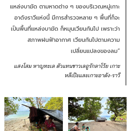
แหล่งบาฆัด ตามหาดต่าง ๆ ของบริเวณหมู่เกาะ
อาดังราวีแห่งนี้ มีการสำรวจหลาย ๆ พื้นที่ก็จะ
เป็นพื้นที่แหล่งบาฆัด ก็หมุนเวียนกันไป เพราะว่า
สภาพฝนฟ้าอากาศ เวียนกันไปตามความ
เปลี่ยนแปลงของลม“
แสงโสม หาญทะเล ตัวแทนชาวเลอูรักลาโว้ย เกาะ
หลีเป๊ะและเกาะอาดัง-ราวี