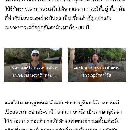
วิถีชีวิตชาวเล การส่งเสริมให้ชาวเลสามารถมีที่อยู่ ที่อาศัย
ที่ทำกินในทะเลอย่างมั่นคง เป็นเรื่องสำคัญอย่างยิ่ง
เพราะชาวเลก็อยู่คู่อันดามันมาตั้ง300 ปี
ปรีดา คงแป้น กรรมการสิทธิ
แสงโสม หาญทะเล ตัวแทน
มนุษยชนแห่งชาติ (กสม.)
ชาวเลอูรักลาโว้ย
แสงโสม หาญทะเล
ตัวแทนชาวเลอูรักลาโว้ย เกาะหลี
เป๊ะและเกาะอาดัง-ราวี กล่าวว่า บาฆัด เป็นภาษาอูรักลา
โว้ย หมายความว่าการพักค้างแรมของชาวเลตั้งแต่สมัย