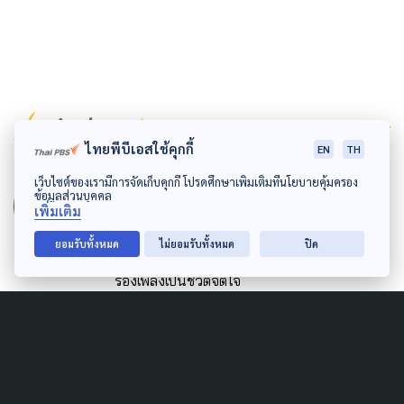
Author
ไทยพีบีเอสใช้คุกกี้
EN
TH
AUTHOR
เว็บไซต์ของเรามีการจัดเก็บคุกกี้ โปรดศึกษาเพิ่มเติมที่นโยบายคุ้มครอง
ทัศนีย์ ประกอบบุญ
ข้อมูลส่วนบุคคล
เพิ่มเติม
นักข่าวสายลุย เกาะติดประเด็นแล้วไม่มีปล่อย รัก
ยอมรับทั้งหมด
ไม่ยอมรับทั้งหมด
ปิด
การเดินทาง หลงรักศิลปะบนรองเท้า และชอบ
ร้องเพลงเป็นชีวิตจิตใจ