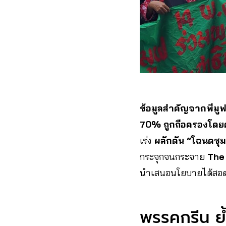
ข้อมูลสำคัญจากพีมู
70% ถูกถือครองโดย
เร่ง
ผลักดัน “โฉนดชุม
กระจุกจนกระจาย
The
นำเสนอนโยบายได้สอดค
พรรคกรีน ย้ำ