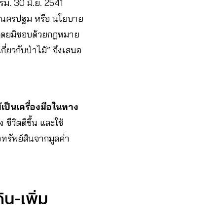
ม. 30 มิ.ย. 2541
 จ.นครปฐม หรือ นโยบาย
รองโดยมิชอบด้วยกฎหมาย
่ยวกับป่าไม้” จึงเสนอ
้เป็นเครื่องมือในทาง
ีวิตดีขึ้น และใช้
ทรัพย์สินจากมูลค่า
น-เพิ่ม