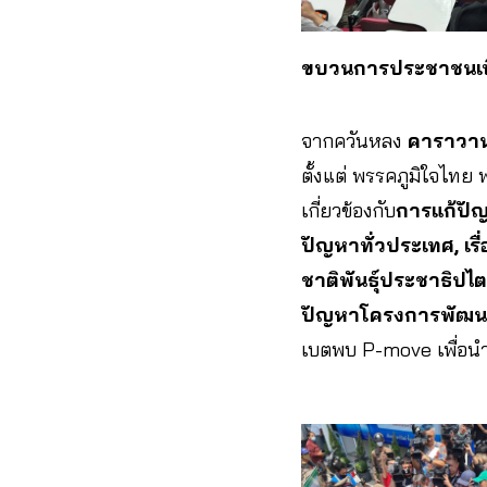
ขบวนการประชาชนเพื่
จากควันหลง
คาราวาน
ตั้งแต่ พรรคภูมิใจไทย 
เกี่ยวข้องกับ
การแก้ปัญห
ปัญหาทั่วประเทศ, เร
ชาติพันธุ์ประชาธิปไ
ปัญหาโครงการพัฒน
เบตพบ P-move เพื่อ