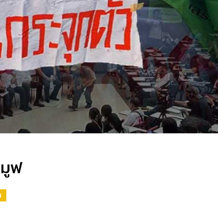
มูฟ
N