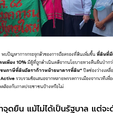
ฟ
พบปัญหาการกระจุกตัวของการถือครองที่ดินเพิ่มขึ้น
ที่ดินที่
คนเพียง 10%
มีผู้ที่ถูกดำเนินคดีจากนโยบายทวงคืนผืนป่ากว
ชนภาษีที่ดินอัตราก้าวหน้าธนาคารที่ดิน”
ปิดช่องว่างเหลื่
 Active
รวบรวมข้อเสนอจากหลายพรรคการเมืองจากเวทีเพื่อดูว
ล้องกับภาคประชาชนบ้างหรือไม่
จุดยืน แม้ไม่ได้เป็นรัฐบาล แต่จะ