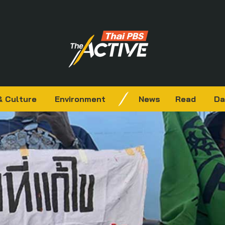
& Culture
Environment
News
Read
Da