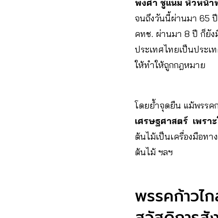
พงศา ชูแนม หัวหน้า
จนถึงวันนี้ผ่านมา 65
คทช. ผ่านมา 8 ปี ก็ยัง
ประเทศไทยเป็นประเทศเด
ให้ทำให้ถูกกฎหมาย
โดยย้ำจุดยืน แม้พรรคก
เศรษฐศาสตร์ เพราะโ
ต้นไม้เป็นเครื่องมือท
ต้นไม้ ฯลฯ
พรรคก้าวไกล 
สวัสดิการสั