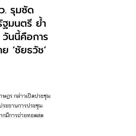
. รุมซัด
ัฐมนตรี ย้ำ
วันนี้คือการ
ย ‘ชัยธวัช’
ษฎร กล่าวเปิดประชุม
ี่ประธานการประชุม
องจากมีการถ่ายทอดสด