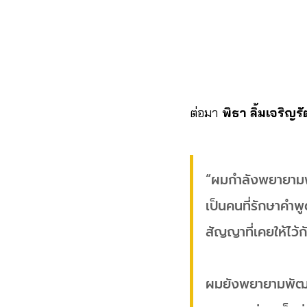
ต่อมา
พิธา ลิ้มเจริญรั
“ผมกำลังพยายามพั
เป็นคนที่รักษาคำ
สัญญาที่เคยให้ไว้
ผมยังพยายามพัฒนา