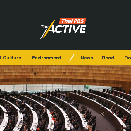
& Culture
Environment
News
Read
Da