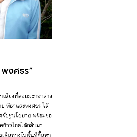
ย พงศธร”
่หาเสียงที่ดอนมะกอกล่าง
โดย พิธาและพงศธร ได้
าศรัยชูนโยบาย พร้อมขอ
รรคก้าวไกลได้กลับมา
เดินทางในพื้นที่ขึ้นหา