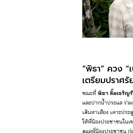
“พิธา” ควง “
เตรียมปราศรัยเ
ขณะที่
พิธา ลิ้มเจริญร
และปากน้ำประแส ร่วม
เดินหาเสียง เคาะประต
ให้พี่น้องประชาชนในเขต
ดูแลพี่น้องประชาชน ก่