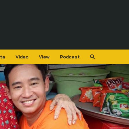
ta
Video
View
Podcast