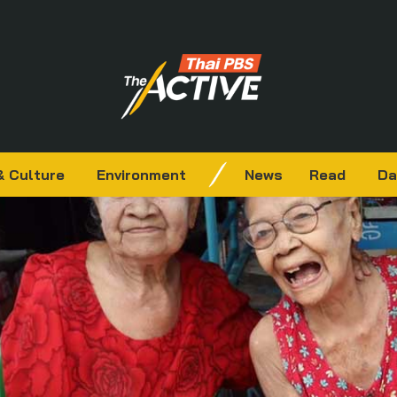
& Culture
Environment
News
Read
Da