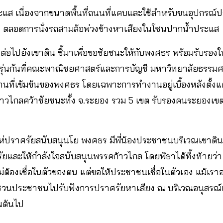
ประแส เนื่องจากขนาดพื้นที่ถนนที่แคบและใช้สำหรับขนอุปกร
 ตลอดการนั่งรถสามล้อพ่วงข้างหาเสียงในโซนปากน้ำประแส
งต่อไปยังเขาดิน ชี้มาเพื่อขอชัยชนะให้กับพงศธร พร้อมรับรอง
วมรุ่นกันที่คณะพาณิชยศาสตร์และการบัญชี มหาวิทยาลัยธรรมศาส
ที่เข้มข้นของพงศธร โดยเฉพาะการทำงานอยู่เบื้องหลังตั้งแ
วไกลคว้าชัยชนะทั้ง จ.ระยอง รวม 5 เขต รับรองคนระยองเขต 3 
่ปราศรัยสนับสนุนโย พงศธร มีพี่น้องประชาชนบริเวณเขาดินและ
และให้กำลังใจสนับสนุนพรรคก้าวไกล โดยพิธาได้ทิ้งท้ายว่า 
อ ไม่ต้องเชื่อในตัวของตน แต่ขอให้ประชาชนเชื่อในตัวเอง แม้เร
ิญชวนประชาชนไปรับฟังการปราศรัยหาเสียง ณ บริเวณอนุสรณ
็นต้นไป