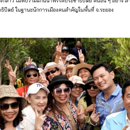
กล่าว ไม่พบว่ามีแกนนำพรรคประชาธิปัตย์ คนอื่น ๆ อย่าง สา
ิปัตย์ ในฐานะนักการเมืองคนสำคัญในพื้นที่ จ.ระยอง