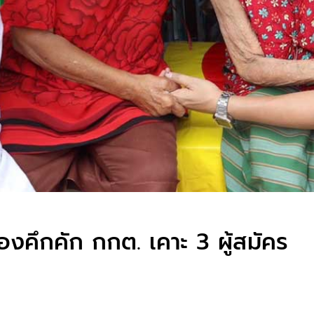
องคึกคัก กกต. เคาะ 3 ผู้สมัคร