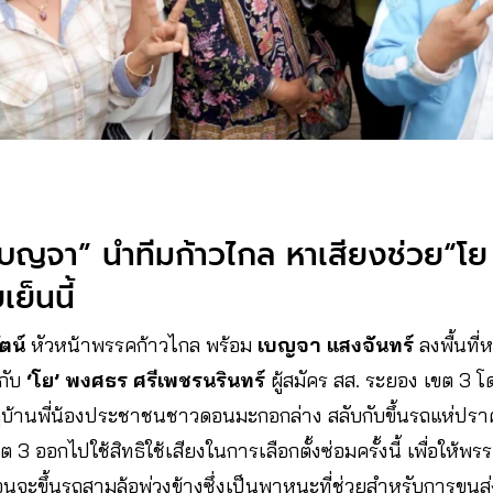
เบญจา” นำทีมก้าวไกล หาเสียงช่วย
“โ
ย็นนี้
ัตน์
หัวหน้าพรรคก้าวไกล พร้อม
เบญจา แสงจันทร์
ลงพื้นที
กับ
‘โย’ พงศธร ศรีเพชรนรินทร์
ผู้สมัคร สส. ระยอง เขต 3 
ูบ้านพี่น้องประชาชนชาวดอนมะกอกล่าง สลับกับขึ้นรถแห่ปร
 3 ออกไปใช้สิทธิใช้เสียงในการเลือกตั้งซ่อมครั้งนี้ เพื่อให้พ
อนจะขึ้นรถสามล้อพ่วงข้างซึ่งเป็นพาหนะที่ช่วยสำหรับการขนส่ง