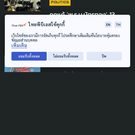
POLITICS
ถกแก้ 'พ.ร.บ.บัตรทอง' 13
ก.ค.นี้ ย้ำ ถึงเวลาต้องปรับระบบ
ไทยพีบีเอสใช้คุกกี้
EN
TH
ก่อนกระทบผู้ป่วย
เว็บไซต์ของเรามีการจัดเก็บคุกกี้ โปรดศึกษาเพิ่มเติมที่นโยบายคุ้มครอง
ข้อมูลส่วนบุคคล
9 กรกฎาคม 2026
เพิ่มเติม
ยอมรับทั้งหมด
ไม่ยอมรับทั้งหมด
ปิด
SOCIAL MOVEMENT
URBAN
Bangkok Active Election
2026: กรุงเทพฯ มาได้ไกล ยัง
ไปได้อีก
29 พฤษภาคม 2026
ECONOMY
POLITICS
ติงรัฐบาล กู้ 4 แสนล้าน แค่ฟื้น