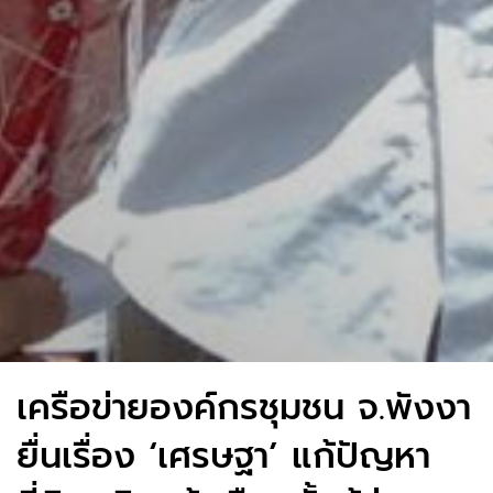
เครือข่ายองค์กรชุมชน จ.พังงา
​ยื่นเรื่อง ‘เศรษฐา’ แก้ปัญหา