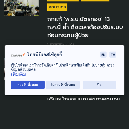
POLITICS
ถกแก้ 'พ.ร.บ.บัตรทอง' 13
ก.ค.นี้ ย้ำ ถึงเวลาต้องปรับระบบ
ก่อนกระทบผู้ป่วย
9 กรกฎาคม 2026
ไทยพีบีเอสใช้คุกกี้
EN
TH
PUBLIC HEALTH
SOCIAL MOVEMENT
เว็บไซต์ของเรามีการจัดเก็บคุกกี้ โปรดศึกษาเพิ่มเติมที่นโยบายคุ้มครอง
ข้อมูลส่วนบุคคล
URBAN
เพิ่มเติม
ดัน 50 เขต กทม.สู่ "มหานคร
ยอมรับทั้งหมด
ไม่ยอมรับทั้งหมด
ปิด
แห่งสุขภาวะ" ชงผู้ว่าฯ คนใหม่
เดินหน้าธรรมนูญสุขภาพชุมชน
ใช้ได้จริง
20 มิถุนายน 2026