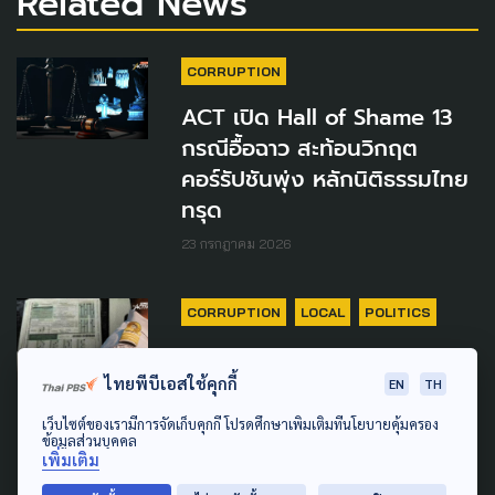
Related News
CORRUPTION
ACT เปิด Hall of Shame 13
กรณีอื้อฉาว สะท้อนวิกฤต
คอร์รัปชันพุ่ง หลักนิติธรรมไทย
ทรุด
23 กรกฎาคม 2026
CORRUPTION
LOCAL
POLITICS
เคลียร์ปมโกงสอบท้องถิ่น ACT
ไทยพีบีเอสใช้คุกกี้
EN
TH
ท้า! อย่าตัดตอน-สอบสวน
กันเอง
เว็บไซต์ของเรามีการจัดเก็บคุกกี้ โปรดศึกษาเพิ่มเติมที่นโยบายคุ้มครอง
ข้อมูลส่วนบุคคล
เพิ่มเติม
25 มิถุนายน 2026