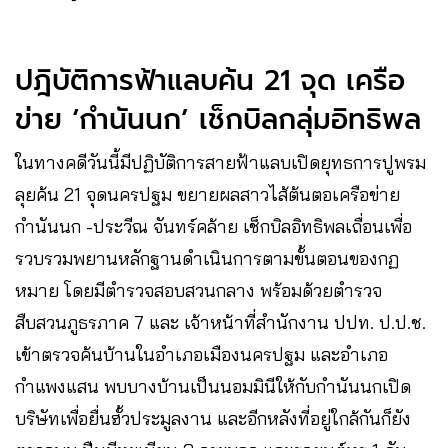
ปฎิบัติการฟ้าแลบค้น 21 จุด เครือ
ข่าย ‘กำนันนก’ เช็กบิลกลุ่มอิทธิพล
ในทางคดีวันนี้มีปฏิบัติการสายฟ้าแลบเปิดยุทธการปูพรม
ลุยค้น 21 จุดนครปฐม ขยายผลสาวไส้ต้นตอเครือข่าย
กำนันนก -ประวีณ จันทร์คล้าย เช็กบิลอิทธิพลเถื่อนเพื่อ
รวบรวมพยานหลักฐานดำเนินการตามขั้นตอนของกฏ
หมาย โดยมีตำรวจสอบสวนกลาง พร้อมด้วยตำรวจ
สืบสวนภูธรภาค 7 และ เจ้าหน้าที่สำนักงาน ปปท. ป.ป.ช.
เข้าตรวจค้นบ้านในอำเภอเมืองนครปฐม และอำเภอ
กำแพงแสน พบบางบ้านเป็นนอมมินีให้กับกำนันนกเปิด
บริษัทเพื่อยื่นฮั้วประมูลงาน และอีกหลังที่อยู่ใกล้กันก็ยัง