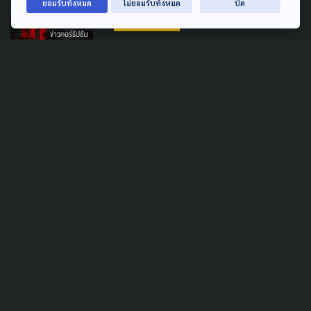
ยอมรับทั้งหมด
ไม่ยอมรับทั้งหมด
ปิด
CORRUPTION
ACT เปิด 10 ข่าวคอร์รัปชันแห่ง
ปี 2568 จับตา “3 กรณีใหญ่ 6
เรื่องร้อน”
25 ธันวาคม 2025
TAG
ACTIVE DATA LAB
ENVIRONMENT
INDIGENOUS
INEQUALITY
LIFE & CULTURE
POLICY WATCH
POST ELECTION
PUBLIC POLICY
SOCIAL AGENDA