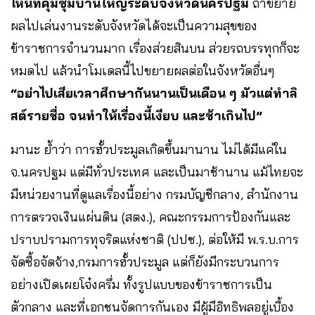
ไหนที่คุมซุ้มบ้านใหญ่ระดับจังหวัดนครปฐม
ถ้าขยาย
ผลไปเล่นงานระดับจังหวัดได้จะเป็นความสุขของ
ข้าราชการจำนวนมาก เรื่องส่วยสินบน ส่วยรถบรรทุกก็จะ
หมดไป แล้วนำโมเดลนี้ไปขยายผลต่อในจังหวัดอื่นๆ
“อย่าไปเสียเวลาศึกษากันนานเป็นเดือน ๆ มัวแต่ทำลิ
สต์รายชื่อ จนทำให้เรื่องนี้เงียบ และช้าเกินไป”
มานะ ย้ำว่า การฮั้วประมูลเกิดขึ้นมานาน ไม่ได้มีแค่ใน
จ.นครปฐม แต่มีทั่วประเทศ และเป็นมาช้านาน แม้ไทยจะ
มีหน่วยงานที่ดูแลเรื่องนี้อย่าง กรมบัญชีกลาง, สำนักงาน
การตรวจเงินแผ่นดิน (สตง.), คณะกรรมการป้องกันและ
ปราบปรามการทุจริตแห่งชาติ (ปปช.), ต่อให้มี พ.ร.บ.การ
จัดซื้อจัดจ้าง,กรมการฮั้วประมูล แต่ก็ยังมีกระบวนการ
อย่างเปิดเผยโจ๋งครึ่ม ทั้งรูปแบบของข้าราชการเป็น
ตัวกลาง และที่เอกชนจัดการกันเอง มีผู้มีอิทธิพลอยู่เบื้อง