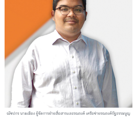
ณัชปกร นามเมือง ผู้จัดการฝ่ายสื่อสารและรณรงค์ เครือข่ายรณรงค์รัฐธรรมนูญ