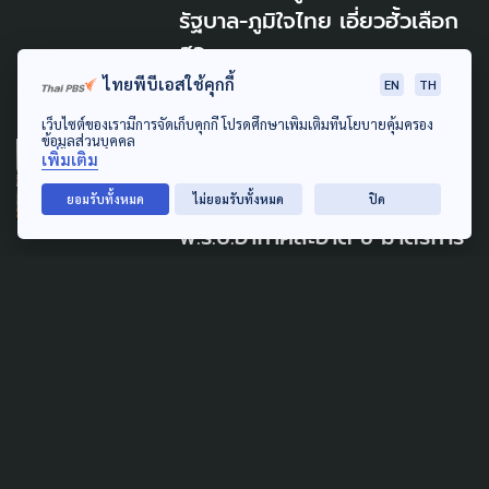
รัฐบาล-ภูมิใจไทย เอี่ยวฮั้วเลือก
สว.
ไทยพีบีเอสใช้คุกกี้
21 กรกฎาคม 2026
EN
TH
เว็บไซต์ของเรามีการจัดเก็บคุกกี้ โปรดศึกษาเพิ่มเติมที่นโยบายคุ้มครอง
ข้อมูลส่วนบุคคล
LAW & RIGHTS
POLLUTION
เพิ่มเติม
ตัด 'ระบบฝากไว้ได้คืน' พ้น
ยอมรับทั้งหมด
ไม่ยอมรับทั้งหมด
ปิด
พ.ร.บ.อากาศสะอาด ชี้ มาตรการ
มุ่งแก้ปัญหาขยะ มากกว่าแก้
มลพิษทางอากาศ
9 กรกฎาคม 2026
LAW & RIGHTS
LOCAL
POLITICS
POLLUTION
นายก อบจ. หลุดเก้าอี้ 'แม่ทัพ