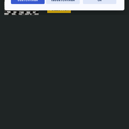
LAW & RIGHTS
ECONOMY
POLITICS
POLLUTION
"กองทุนอากาศสะอาด" ได้ไปต่อ!
วุฒิสภา โหวตเห็นชอบ 124
เสียง
7 กรกฎาคม 2026
POLLUTION
LAW & RIGHTS
POLITICS
กมธ.สว.ประชุมนัดส่งท้าย
'พ.ร.บ.อากาศสะอาด' เตรียมเข้า
วาระ 2-3 วุฒิสภา 6-7 ก.ค.นี้
30 มิถุนายน 2026
GENDER & SEXUALITY
PUBLIC HEALTH